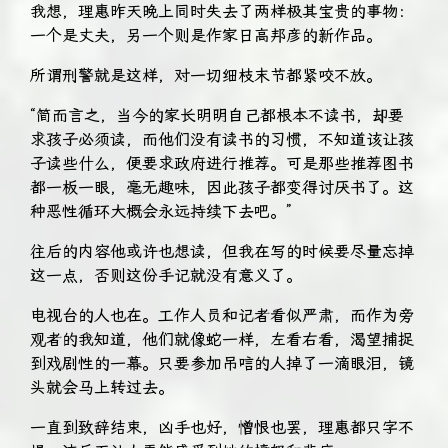
我想，理惠昨天晚上同时失去了两样极其宝贵的事物：
一个是丈夫，另一个则是作家日高邦彦的新作品。
所谓刑警就是这样，对一切细枝末节都紧咬不放。
“简而言之，当今的家长明明自己都根本不读书，却要
求孩子必须读，而他们没有读书的习惯，不知道该让孩
子读些什么，便要求政府进行推荐。可是那些推荐图书
都一板一眼，毫无趣味，因此孩子都变得讨厌书了。这
种恶性循环大概会永远持续下去吧。”
往后的内容他或许也想读，但我在写的时候要尽量忘掉
这一点，否则这份手记就没有意义了。
电视台的人也在。工作人员和记者看似严肃，而作为旁
观者的我知道，他们就像蛇一样，左看右看，渴望捕捉
到戏剧性的一幕。只要参加吊唁的人掉了一滴眼泪，镜
头就会马上转过去。
一直到致辞结束，凶手也好，憎恨也罢，理惠都只字不