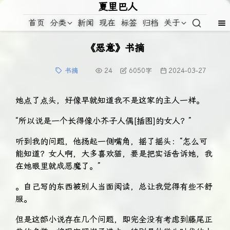
夏里巴人
首页
分类
新闻
现在
标签
归档
关于
《恶意》书摘
书摘
24
6050
字
2024-03-27
她点了点头，好像早就知道我不是这家的主人一样。
“所以说是一个长得像小芥子人偶[插图]的女人？”
听到我的问题，他扬起一侧嘴角，摇了摇头：“怎么可
能知道？女人啊，大多喜欢猫，要是把实话告诉她，我
在她眼里就成恶魔了。”
。自己写的东西被别人当面阅读，总让我觉得有些不舒
服。
但是这部小说存在几个问题，即完全没有考虑到藤尾正