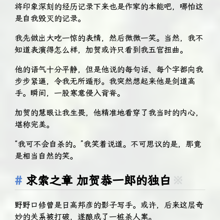
将印象深刻的经历记录下来也是作家的本能吧，哪怕这
是自我毁灭的记录。
我先做出大吃一惊的表情，然后微微一笑。当然，我不
知道表演得怎么样，加贺或许只看到我五官扭曲。
他的语气十分平静，但是他说的每句话、每个字都向我
步步紧逼，令我无所遁形。我突然想起来他是剑道高
手。瞬间，一股寒意侵入背脊。
加贺的慧眼让我生畏，他精准地看穿了我当时的内心，
堪称完美。
“我可不会自杀的。”我笑着说道。不可思议的是，那竟
是相当自然的笑。
求索之章 加贺恭一郎的独白
※
野野口修曾是日高邦彦的影子写手。或许，后来这层奇
妙的关系被打破，遂酿成了一桩杀人案。