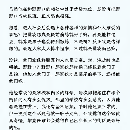
虽然他在和野野口的相处中处于优势地位，却没有把野
野口当成跟班，正义感也很强。
您看，进入社会后会遇上各种各样的烦恼和让人难受的
事吧？把霸凌想成是提前演练就好了嘛。要是能扛过
去，就算是孩子也会得到锻炼，不是吗？反正我是这样
想的。最近大家太大惊小怪啦，不过就是霸凌而已嘛。
没错，我们拿保鲜膜裹的人也是日高。对，浇盐酸也是
朝他。野野口？野野口那家伙那时候已经跟着我们了。
是的，他加入我们了。那家伙才是藤尾的手下，还指使
我们呢。
他经常说的是学校和街区的坏话，每次都抱怨住在那个
街区的人有多么低级，那里的学校有多么恶劣。因为他
老是挂在嘴上，我还有些不耐烦。平时他还挺正常的，
但一提到这个话题他就一肚子火气，让我觉得这个家伙
真奇怪，毕竟任谁都会觉得自己出生长大的街区是最好
的吧。