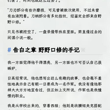
们罢了，时间也就这么过去了。”
“刀刃部分有些许磨损，可见曾被数次使用，不过未曾
有血液附着。刀柄部分有多处指纹，经鉴定全部来自野
野口修。”
只见书被挖空了，一盘录像带放在里面。简直像过去的
间谍小说一般。
告白之章 野野口修的手记
※
我一方面觉得他干得漂亮，另一方面也不可否认自己很
嫉妒，
日高经常说，他也想写出这么有趣的故事，也会毫不羞
怯地表示自己有朝一日要成为一名作家。我没有像他那
样大大方方地宣告过，但正如上文所说，作家也是我憧
憬的职业。
我是从学校出来的，穿着西服；他则是收腰短夹克搭配