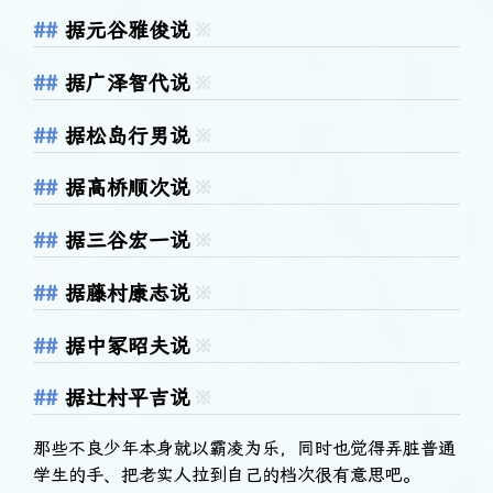
据元谷雅俊说
※
据广泽智代说
※
据松岛行男说
※
据高桥顺次说
※
据三谷宏一说
※
据藤村康志说
※
据中冢昭夫说
※
据辻村平吉说
※
那些不良少年本身就以霸凌为乐，同时也觉得弄脏普通
学生的手、把老实人拉到自己的档次很有意思吧。