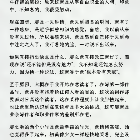
牛仔裤的装扮：原来这就是从事自由职业的人啊。印象
中，不知怎的，我很受触动。
现在回想，那是一见钟情。我见到初美的瞬间，就有了
一种感应，是近乎似曾相识的感觉。当然，我以前从来
没有见过她，所以准确来讲，我是感到自己终于见到命
中注定之人了。我盯着她的脸，一时说不出话来。
如果直接指出缺点是什么，那么我直接改正就好了，而
现在说“还不错但是没有魅力”，我不知道还能怎么努
力，因为换一种说法，这就等于我“根本没有天赋”。
至于原因，大概在于我开始在意读者了。在写第一部作
品时，我并没有抱着给任何人看的目的，这次的创作却
要面对日高这个读者。这在某种程度上让我胆怯起来，
也让我重新认识到在意读者是多大的挑战。这可能就是
业余写作者和职业作家的差别所在吧。
那之后的两个小时是我最幸福的时光。我情绪高涨，话
也变得多了起来。初美像少女一样轻快地笑着，完全没