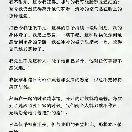
有不耐烦，这令我狂喜。那时的我可能脸都是通红的：
至今我仍然记得离开他们家后，清冷的空气贴在脸上的
那种惬意。
打击令我睡眠不足。这样的日子持续一段时间后，我的
身体垮了。我患上感冒，一病不起，这种时候便深刻地
感受到单身的辛酸。我在冰冷的被子里缩成一团，觉得
自己越发悲惨了。
我先生不是这种人。除了他自己以外，他对任何事都不
感兴趣。”
我很难相信日高心中藏着那么深的恶意，但也不觉得初
美在胡说。
然而在一起的时候越幸福，分开的时候就越痛苦。每次
到了她必须要回家的时候，我们两个人就都默不作声，
充满怨念地盯着挂钟的指针。
日高似乎相当沮丧，但与我们的失望相比，那根本不值
一提。