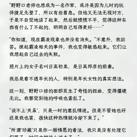
“野野口老师也想成为一名作家，或许是因为儿时的玩
伴捷足先登了，所以有些着急。但他又无法无视对方，
于是不自觉地读了起来，然后就愤愤不平，觉得这种东
西有什么了不起的，明明自己写得更好……”
“你知道，现在霸凌现象也并没有消失。”不意外，我回
答。提起霸凌相关的事件，我也变得敏感起来。它们让
我想起自己过去的失败。
照片上的女子名叫日高初美，是日高邦彦的前妻。
我总是看不透年长的人，特别是年长女性的真实想法。
这一刻，野野口修的面部发生了奇怪的扭曲，变得僵硬
无比。我察觉到他的呼吸也紊乱了。
“谈不上‘关系’，只是一时的意乱情迷。但是不管她也好
还是我也罢，很快这种热情就冷却下来了。”
“所谓‘珍藏’只是你一厢情愿的看法，我只是没有处理它