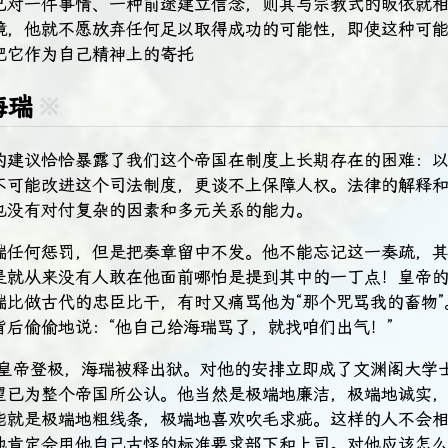
己对一件事情、一种前途建立信念，则其与宗教式的皈依就
境，他就不愿放弃任何足以取得成功的可能性，即使这种可
把它作为自己精神上的寄托
海瑞
※
的建议恰恰暴露了我们这个帝国在制度上长期存在的困难：
不可能改进这个司法制度，更谈不上保障人权。法律的解释
也没有对付复杂的因素和多元关系的能力。
瑞任何惩罚，但是把奏章留中不发。他不能忘记这一奏疏，
是就从来没有人敢在他面前哪怕是提到其中的一丁点！皇帝
瑞比做古代的忠臣比干，有时又痛骂他为“那个咒骂我的畜物”
背后偷偷地说：“他自己给海瑞骂了，就找咱们出气！”
隆庆皇帝登极，海瑞被释出狱。对他的安排立即成了文渊阁大学
望已为整个帝国所公认。他当然是极端地廉洁，极端地诚实
能就是极端地粗线条，极端地喜欢吹毛求疵。这样的人不会
他肯定会用他自己古怪的标准要求部下和上司。对他应该怎