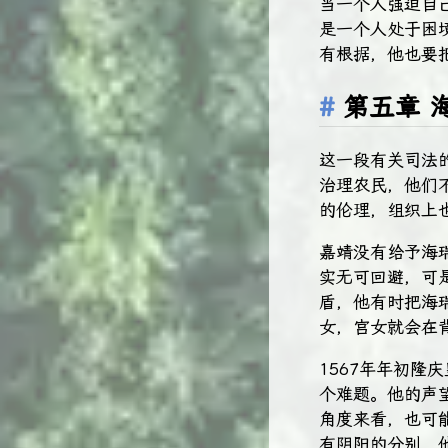
当一个人强迫自
是一个人处于困
有根据，他也要
第五章 
这一段有关司法
治理农民，他们
的伦理，组织上
嘉靖没有给予海
实无可回避，可
盾，他有时把海
女，宫女就会在
1567年年初
个难题。他的声
角度来看，也可
有阴阳的分别，