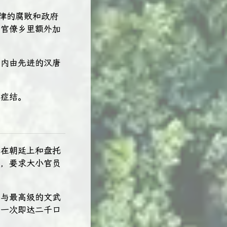
律的腐败和政府
及官僚乡里额外加
围内由先进的汉唐
的症结。
要在朝廷上和盘托
点，要求大小官员
可与最高级的文武
，一次即达二千口