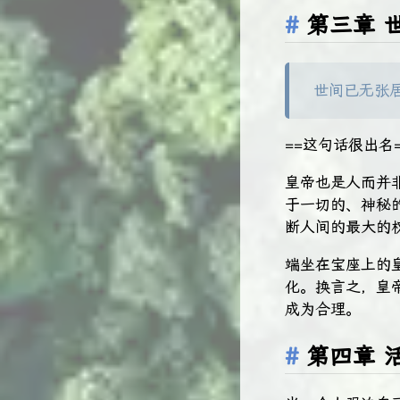
第三章 
世间已无张
==这句话很出名=
皇帝也是人而并
于一切的、神秘
断人间的最大的
端坐在宝座上的
化。换言之，皇
成为合理。
第四章 