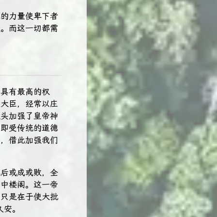
德的力量使卑下者
模。而这一切都需
，具有最高的权
的大臣，经常以庄
磕头加强了皇帝神
，即受传统的道德
去，借此加强我们
施后或成或败，全
空中楼阁。这一帝
，只是在于使大批
久安。