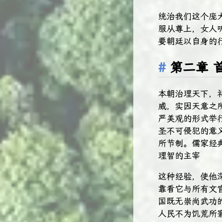
统治我们这个庞
服从尊上，女人
要朝廷以自身的
第二章 
本朝治理天下，
威，实因天意之
严美观的形式举
圣不可侵犯的意
所节制。儒家经
理智的主宰
这种经验，使他
靠看它与所有文
国既无崇尚武功
人民不为饥荒所窘