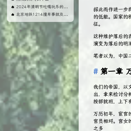
2024年清明节吃喝玩乐的几天
🔥
据此而作进一步
北京地铁1214撞车事故及影响
🔥
的低能。国家的
征。
这种维护落后的
演变为落后的明
笔者以为，中国
第一章 
我们的帝国，以
出，拿来检讨分
按部就班，上下
万历初年，宦官
官员相埒。宫女
之多