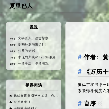
夏里巴人
说说
文字匠人、语言警察
1年前
夏昀和夏洵来了！！
1年前
归因的笑话
2年前
作者：黄
牛逼的大铁和12306服务
2年前
一核干活，多核围观
2年前
《万历十
黄仁宇在书中一
推荐阅读
系来弥补制度之
微信阅读书摘导出工具—Weread MD 使用手册
🔥
今天高考日
自序
※
🔥
南陵的南岭到丫山
🔥