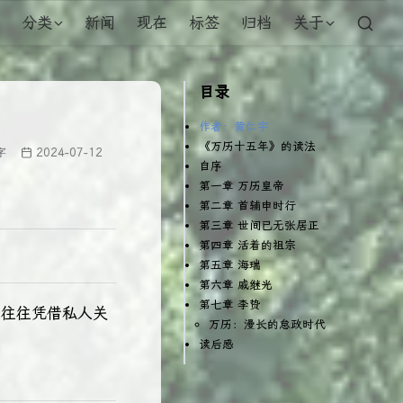
分类
新闻
现在
标签
归档
关于
目录
作者：黄仁宇
《万历十五年》的读法
字
2024-07-12
自序
第一章 万历皇帝
第二章 首辅申时行
第三章 世间已无张居正
第四章 活着的祖宗
第五章 海瑞
第六章 戚继光
第七章 李贽
们往往凭借私人关
万历：漫长的怠政时代
读后感