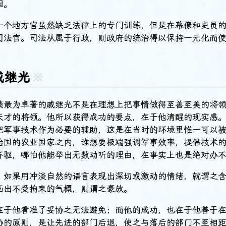
因。
一个地方官虽然缺乏法律上的专门训练，但是在幕僚和吏员
司法官。司法从属于行政，则政府的统治得以保持一元化而
戚继光
※
绩最为卓著的戚继光不是在理想上把事情做得至善至美的将
天才的将领。他所以获得成功的要点，在于他清醒的现实感
把军事技术作为必要的辅助，这是在当时的环境里惟一可以
治国的农业国家之内，谁想要极端强调军事效率，提倡技术
齐驱，哪怕他能举出无数动听的理由，在事实上也是绝对办
，如果用冲淡自然的语言表现出深切或激动的情绪，就谓之
画出不受拘束的气概，则谓之豪放。
在于他看准了妥协之无法避免；而他的成功，也在于他善于
协的原则，是让先进的部门后退，使之与落后的部门不至相