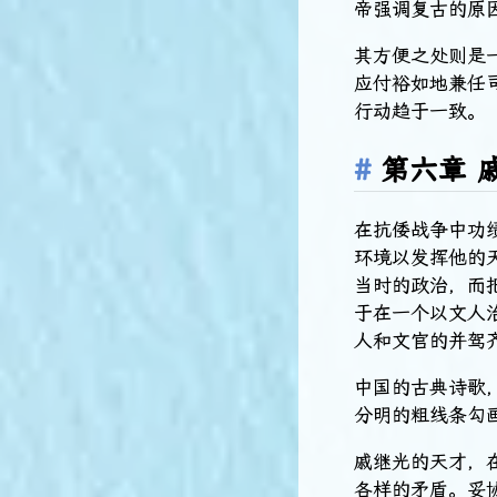
帝强调复古的原
其方便之处则是
应付裕如地兼任
行动趋于一致。
第六章 
在抗倭战争中功
环境以发挥他的
当时的政治，而
于在一个以文人
人和文官的并驾
中国的古典诗歌
分明的粗线条勾
戚继光的天才，
各样的矛盾。妥