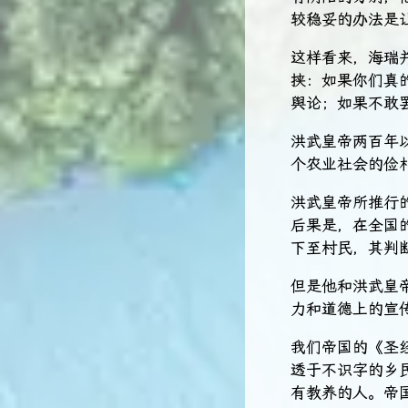
较稳妥的办法是
这样看来，海瑞
挟：如果你们真
舆论；如果不敢
洪武皇帝两百年
个农业社会的俭
洪武皇帝所推行
后果是，在全国
下至村民，其判断
但是他和洪武皇
力和道德上的宣
我们帝国的《圣
透于不识字的乡
有教养的人。帝