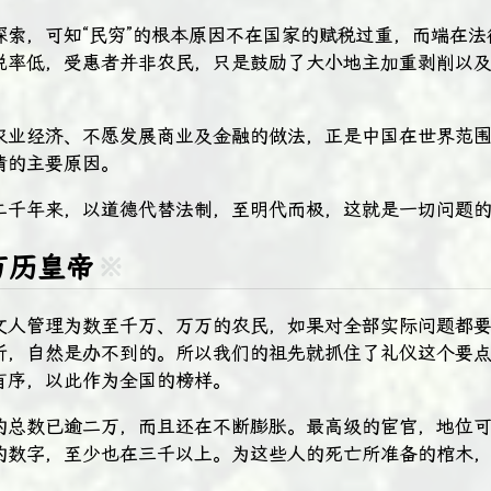
探索，可知“民穷”的根本原因不在国家的赋税过重，而端在法
税率低，受惠者并非农民，只是鼓励了大小地主加重剥削以
农业经济、不愿发展商业及金融的做法，正是中国在世界范
清的主要原因。
二千年来，以道德代替法制，至明代而极，这就是一切问题
万历皇帝
※
文人管理为数至千万、万万的农民，如果对全部实际问题都
析，自然是办不到的。所以我们的祖先就抓住了礼仪这个要
有序，以此作为全国的榜样。
的总数已逾二万，而且还在不断膨胀。最高级的宦官，地位
的数字，至少也在三千以上。为这些人的死亡所准备的棺木