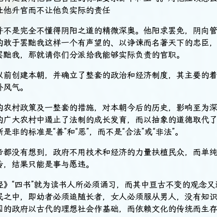
让他升官而不让他负实际的责任
并不是完全不懂得阴阳之道的精微深奥。他阳求罢免，阴向
的敢于罢黜我这样一个有声望的、以诤谏而名著天下的忠臣
罢黜我，那就请你们分派给我能够实际负责的官职。
以前创建本朝，并确立了整套的政治和经济制度，其主要的
朴风气。
的农村政策及一整套的措施，对本朝今后的历史，影响至为
的广大农村中遏止了法制的成长发育，而以抽象的道德取代
是非的标准是“善”和“恶”，而不是“合法”或“非法”。
帝都没有想到，政府不用技术和经济的力量扶植民众，而单
传，结果只能是事与愿违。
经》“四书”就为读书人所必须诵习，而其中亘古不变的观念又
民之中，即幼者必须追随长者，女人必须服从男人，没有知
国的政府以古代的理想社会作基础，而依赖文化的传统而生