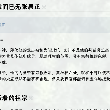
世间已无张居正
※
居正
=
非神，即使他的意志被称为“圣旨”，也并不是他的判断真正高
的力量是传统所赋予，超过理智的范围，带有宗教性的色彩
权威。
皇帝，他的力量带有宗教色彩，其神秘之处，就在于可以使
帝的处置纵然不能事事合理，但只要百官都能俯首虚心地接
活着的祖宗
※