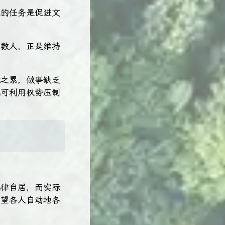
大的任务是促进文
少数人，正是维持
境之累，做事缺乏
犹可利用权势压制
纪律自居，而实际
期望各人自动地各