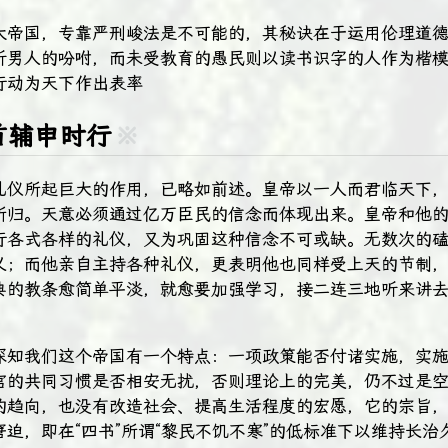
大帝国，专靠严刑峻法是不可能的，其秘诀在于运用伦理道
听男人的吩咐，而未受教育的愚民则以读书识字的人作为楷
行动为天下作出表率
首辅申时行
※
礼仪所起巨大的作用，已略如前述。皇帝以一人而君临天下
所归。天意必须通过亿万臣民的信念而体现出来。皇帝和他
行各式各样的礼仪，又为巩固这种信念不可或缺。无数次的
义；而他亲自主持各种礼仪，更表明他也同样受上天的节制
典的教条愈简单平淡，就愈要加强学习，接二连三地听来讲
深知我们这个帝国有一个特点：一项政策能否付诸实施，实
官的共同习惯是否相安无扰，否则理论上的完美，仍不过是
的趋向，也没有改造社会、提高生活程度的宏愿，它的宗旨
迫，即在“四书”所谓“黎民不饥不寒”的低标准下以维持长治