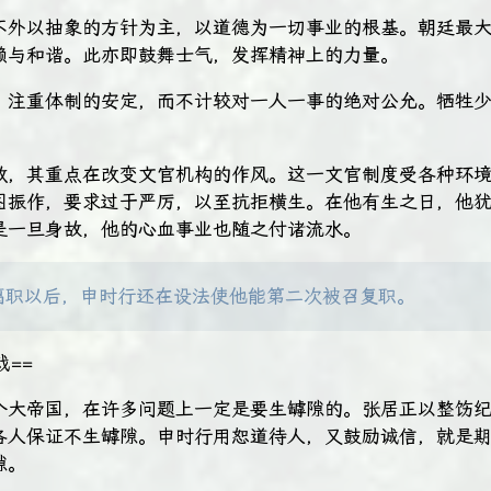
不外以抽象的方针为主，以道德为一切事业的根基。朝廷最
赖与和谐。此亦即鼓舞士气，发挥精神上的力量。
，注重体制的安定，而不计较对一人一事的绝对公允。牺牲
政，其重点在改变文官机构的作风。这一文官制度受各种环
图振作，要求过于严厉，以至抗拒横生。在他有生之日，他
是一旦身故，他的心血事业也随之付诸流水。
离职以后，申时行还在设法使他能第二次被召复职。
戏==
个大帝国，在许多问题上一定是要生罅隙的。张居正以整饬
各人保证不生罅隙。申时行用恕道待人，又鼓励诚信，就是
隙。