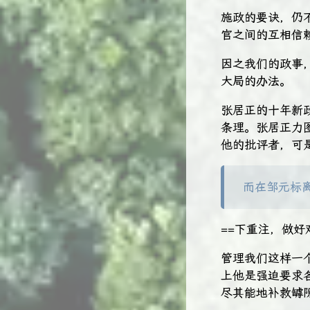
施政的要诀，仍
官之间的互相信
因之我们的政事
大局的办法。
张居正的十年新
条理。张居正力
他的批评者，可
而在邹元标
==下重注，做好
管理我们这样一
上他是强迫要求
尽其能地补救罅