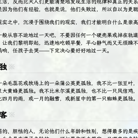
生活，反而比大人们更能清楚地发现生活的规律和真正的关
是因为他们有经验，也就是说，他们失败过，所以自以为更
现实之中，沉浸于围绕我们的现实，我们才能明白什么是崇
一般从容不迫地过一天吧，不要因任何一个硬壳果或掉在轨
。让我们黎明即起，迅速地吃顿早餐，平心静气而又无烦躁
鸣响，任孩子去哭——下定决心要好好地过一天。
孤独
※
一朵毛蕊花或牧场上的一朵蒲公英更孤独，我不比一张豆叶
只大黄蜂更孤独。我不比米尔溪更孤独，也不比一只风信鸡
比四月的雨，或一月的融雪，或新屋中的第一只蜘蛛更孤独
访客
※
弱的、胆怯的人，无论他们什么年龄和性别，想得最多的是