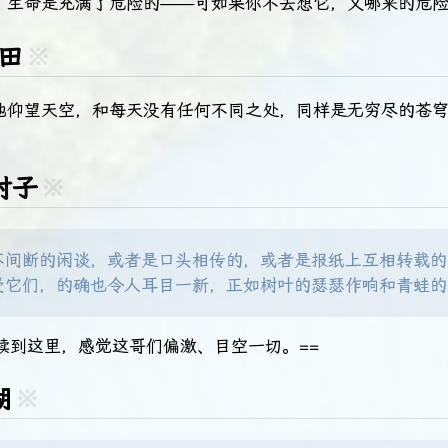
，生命是充满了危险的——可如果你不去想它，又哪来的危
豆田
※
地仰望天空，和每天没有任何不同之处，同样是无穷尽的苍
村子
※
不间断的闲谈，或者是口头相传的，或者是报纸上互相转载的
受它们，的确也令人耳目一新，正如树叶的瑟瑟作响和青蛙的
读到这里，感觉这哥们偏激、目空一切。==
湖
※