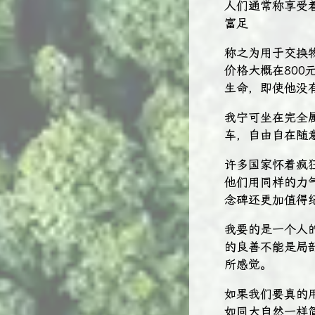
人们通常称享受
富足
称之为用于交换
价格大概在800
生命，即使他没
我宁可坐在完全
车，自由自在随
许多国家怀着疯
他们用同样的力
念碑还更加值得
我要的是一个人
的良善不能是局
所感觉。
如果我们要真的
如同大自然一样