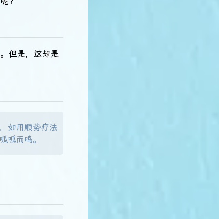
险呢？
穹。但是，这却是
，如用顺势疗法
呱呱而鸣。