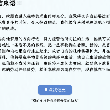
 结束语
※
由，就跟我进入森林的理由同样充分。我觉得也许我还要过
花费更多的时间。令人惊讶的是，我们很容易稀里糊涂地习
定的轨迹。
地向他梦想的方向行进，努力经营他所向往的生活，他就可
要越过一条看不见的界线，把一些事物抛在后面。新的、更
周围和内心里自行建立起来；或者旧有的规律将要扩大，并
解释，他将要在事物更高级的秩序中生活。他自己生活的越
，孤独将不成其为孤独，贫困将不成其为贫困，软弱也不成
，你的劳动并非徒劳，楼阁本就应该造在空中，现在就在下
🔋点我催更
“您的支持是我持续分享的动力”