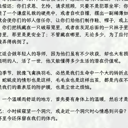
法偿还；你们求恩、乞怜、请求照顾，只要不是犯罪坐牢；
进了一个谦虚礼貌的硬壳中，或者自吹自擂，摆出一副稀薄
就会使你们的邻人信任你，让你们给他们制作鞋、帽子，或
。你们把钱藏在一只破箱笼里，或者在灰泥后面的一只袜子
房里，那里是更安全了；不管藏在哪里，无论多少，为了应
被弄得病倒了。
定适合做年轻人的导师，因为他们虽有不少收获，却也大有
聪明的人，活了一世，他又能懂得多少生活的潜在价值呢。
的季节，就像飞禽换羽毛，必然是我们生命中一个大的转折
。蛇蜕皮的情形也是这样，毛毛虫也是这样出茧，都是内在
是我们的最表层的防护膜，也是尘世之烦恼。
，一个温暖而舒适的地方，首先要有身体上的温暖，然后才
忆：小时候窥望一个洞穴，或走近一个洞穴时心情感到兴奋
怀至今还保留在我们的体内。