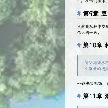
亡。在他们看来
第9章 
虽然我从林中空
伟大的一天。
第10章 
听听那些从
小剂量的接
==这书挺枯燥，
第11章 