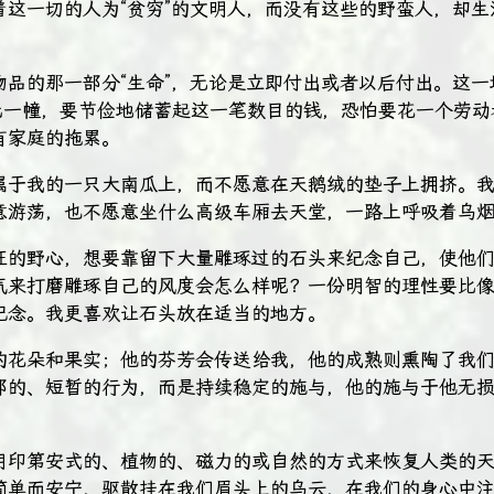
着这一切的人为“贫穷”的文明人，而没有这些的野蛮人，却生
物品的那一部分“生命”，无论是立即付出或者以后付出。这一
元一幢，要节俭地储蓄起这一笔数目的钱，恐怕要花一个劳动者
有家庭的拖累。
属于我的一只大南瓜上，而不愿意在天鹅绒的垫子上拥挤。
意游荡，也不愿意坐什么高级车厢去天堂，一路上呼吸着乌
狂的野心，想要靠留下大量雕琢过的石头来纪念自己，使他
气来打磨雕琢自己的风度会怎么样呢？一份明智的理性要比
纪念。我更喜欢让石头放在适当的地方。
的花朵和果实；他的芬芳会传送给我，他的成熟则熏陶了我
部的、短暂的行为，而是持续稳定的施与，他的施与于他无
用印第安式的、植物的、磁力的或自然的方式来恢复人类的
简单而安宁，驱散挂在我们眉头上的乌云，在我们的身心中