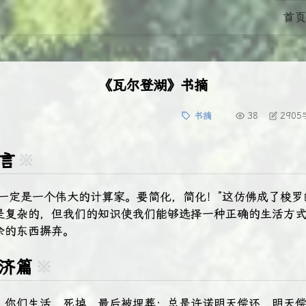
首页
《瓦尔登湖》书摘
书摘
38
2905
序言
※
，一定是一个伟大的计算家。要简化，简化！”这仿佛成了梭罗
是复杂的，但我们的知识使我们能够选择一种正确的生活方
余的东西摒弃。
经济篇
※
，你们生活，死掉，最后被埋葬；总是许诺明天偿还，明天