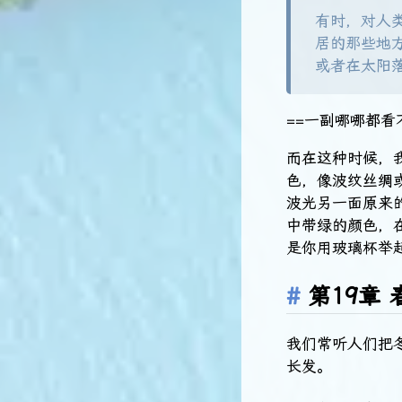
有时，对人
居的那些地
或者在太阳
==一副哪哪都看
而在这种时候，
色，像波纹丝绸
波光另一面原来
中带绿的颜色，
是你用玻璃杯举
第19章 
我们常听人们把
长发。