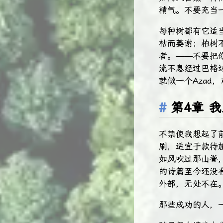
精气。不要充当
每种树都有它适
枯而萎谢；柏树
者。——不要把
流不息经过巴格
就做一个Azad
第4章 
不禁使我想起了
刷，适宜于款待
如风吹过那山脊
的诗篇至今还没
外部，无处不在
那些成功的人，