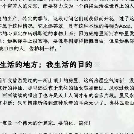
一个穷苦人的先知，而要努力成为一个值得生活在世界上的
当的生产，特定的季节，这段时间它们则茂郁而开花，过了
不属于这种情况，它永远苍翠，具有这种本性的得称为Azad
你的心固定在转瞬即逝的事物上面；因为底格里斯河在哈里
达；如果你手上很富裕，要像枣树那样慷慨自由；但是如果
，或自由的人，像柏树一样。”
我生活的地方；我生活的目的
※
前年我曾游览过的一所山顶上的房屋，这所房屋空气清新，
旅行的神仙，那里还适宜于来往的仙女曳裙而过。风吹过我
，断断续续的唱出了也许是天上人间才有的音乐片段。晨风
有中断；只可惜能听得到这种乐音的耳朵太少了。奥林匹亚
。
一定是一个伟大的计算家。要简化，简化！