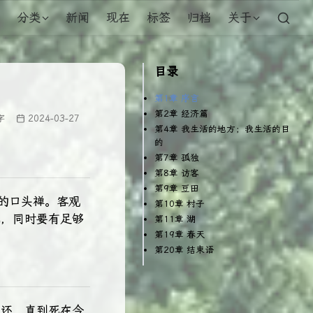
分类
新闻
现在
标签
归档
关于
目录
第1章 序言
第2章 经济篇
字
2024-03-27
第4章 我生活的地方；我生活的目
的
第7章 孤独
第8章 访客
第9章 豆田
的口头禅。客观
第10章 村子
式，同时要有足够
第11章 湖
第19章 春天
第20章 结束语
偿还，直到死在今