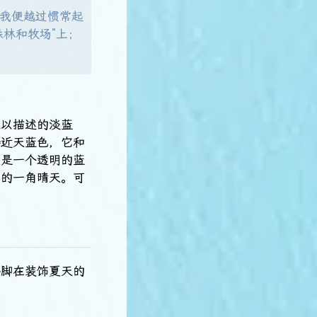
我便越过惯常起
林和牧场”上；
难以描述的淡蓝
接近天蓝色，它和
这是一个透明的蓝
出的一角晴天。可
。
手脚在装饰夏天的