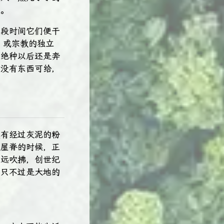
人。
这段时间它们便干
，或宗教的独立
发绝种以后还是奔
你没有东西可给，
没有经过灰泥的粉
的屋脊的时候，正
永远吹拂，创世纪
山只不过是大地的