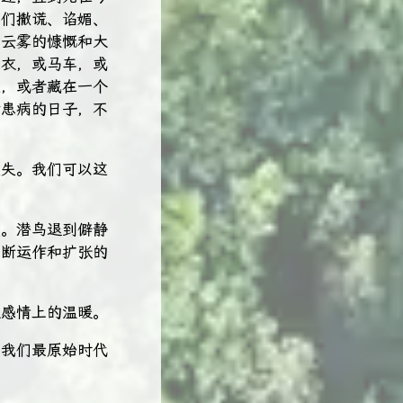
你们撒谎、谄媚、
如云雾的慷慨和大
上衣，或马车，或
里，或者藏在一个
付患病的日子，不
损失。我们可以这
点。潜鸟退到僻静
不断运作和扩张的
是感情上的温暖。
？我们最原始时代