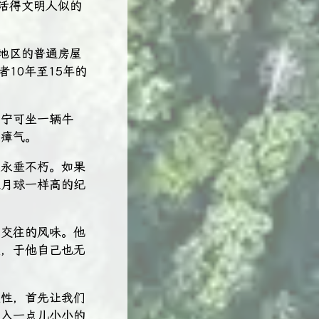
活得文明人似的
地区的普通房屋
10年至15年的
我宁可坐一辆牛
烟瘴气。
们永垂不朽。如果
像月球一样高的纪
们交往的风味。他
损，于他自己也无
天性，首先让我们
注入一点儿小小的