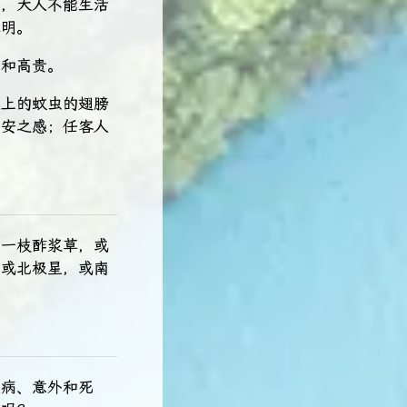
系，大人不能生活
聪明。
高和高贵。
道上的蚊虫的翅膀
不安之感；任客人
，一枝酢浆草，或
，或北极星，或南
。
疾病、意外和死