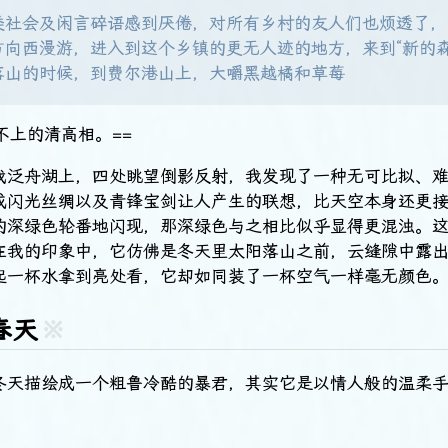
类社会及闲言碎语感到厌倦，对所有乡村的友人们也烦透了，
方向西漫游，进入到这个乡镇的更无人迹的地方，来到“新的森
落山的时候，到费尔港山上，大嚼黑越橘和草莓
不上的清高相。==
我泛舟湖上，四处眺望倒影反射，我发现了一种无可比拟、
或闪光丝绸以及青锋宝剑让人产生的联想，比天空本身还更
的深绿色轮番地闪现，那深绿色与之相比似乎显得更混浊。
在我的印象中，它仿佛是冬天里太阳落山之前，云缝隙中露
起一杯水拿到亮处看，它却如同装了一杯空气一样毫无颜色
春天
※
冬天描绘成一个粗鲁冷酷的暴君，其实它是以情人般的温柔