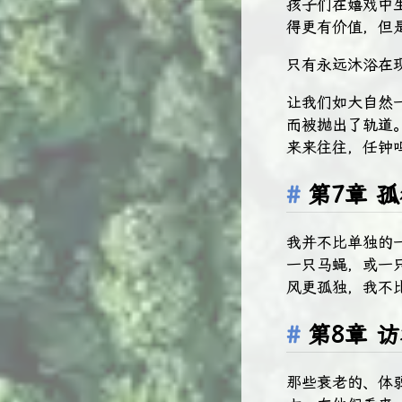
孩子们在嬉戏中
得更有价值，但
只有永远沐浴在
让我们如大自然
而被抛出了轨道
来来往往，任钟
第7章 
我并不比单独的
一只马蝇，或一
风更孤独，我不
第8章 
那些衰老的、体