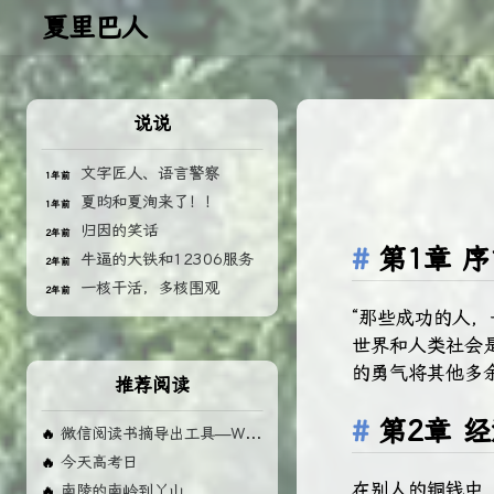
夏里巴人
说说
文字匠人、语言警察
1年前
夏昀和夏洵来了！！
1年前
归因的笑话
2年前
第1章 
牛逼的大铁和12306服务
2年前
一核干活，多核围观
2年前
“那些成功的人
世界和人类社会
的勇气将其他多
推荐阅读
第2章 
微信阅读书摘导出工具—Weread MD 使用手册
🔥
今天高考日
🔥
在别人的铜钱中
南陵的南岭到丫山
🔥