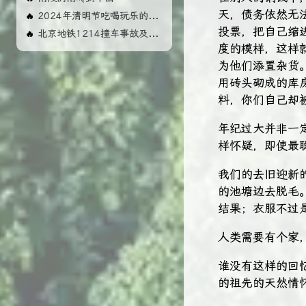
天，债务依然无
2024年清明节吃喝玩乐的几天
🔥
投票，把自己缩
北京地铁1214撞车事故及影响
🔥
度的模样，这样
为他们添置杂货
用砖头砌成的库
料，你们自己却
年纪过大并非一
样怀疑，即使最
我们的去旧迎新
的池塘边去脱毛
结果；衣服不过
人类需要有个家
谁没有这样的回
的祖先的天然情