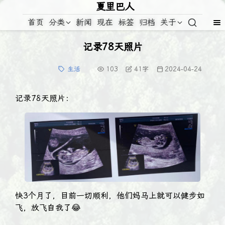
夏里巴人
首页
分类
新闻
现在
标签
归档
关于
记录78天照片
生活
103
41
字
2024-04-24
记录78天照片：
快3个月了，目前一切顺利，他们妈马上就可以健步如
飞，放飞自我了😂