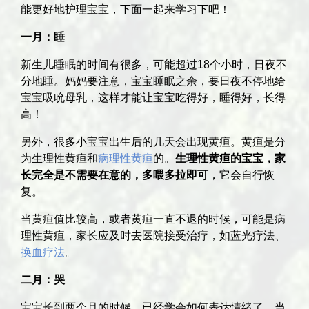
能更好地护理宝宝，下面一起来学习下吧！
一月：睡
新生儿睡眠的时间有很多，可能超过18个小时，日夜不
分地睡。妈妈要注意，宝宝睡眠之余，要日夜不停地给
宝宝吸吮母乳，这样才能让宝宝吃得好，睡得好，长得
高！
另外，很多小宝宝出生后的几天会出现黄疸。黄疸是分
为生理性黄疸和
病理性黄疸
的。
生理性黄疸的宝宝，家
长完全是不需要在意的，多喂多拉即可
，它会自行恢
复。
当黄疸值比较高，或者黄疸一直不退的时候，可能是病
理性黄疸，家长应及时去医院接受治疗，如蓝光疗法、
换血疗法
。
二月：哭
宝宝长到两个月的时候，已经学会如何表达情绪了。当