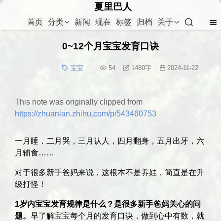
夏里巴人
首页
分类
新闻
现在
标签
归档
关于
0~12个月宝宝发育口诀
宝宝
54
1480
字
2024-11-22
This note was originally clipped from
https://zhuanlan.zhihu.com/p/543460753
一月睡，二月哭，三月认人，四月翻身，五月出牙，六
月辅食……
对于很多新手爸妈来说，这根本不是养娃，简直是在升
级打怪！
1岁内宝宝发育规律是什么？是很多新手爸妈关心的问
题。
早了解宝宝每个月的发育口诀，做到心中有数，就