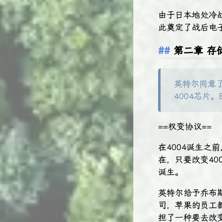
由于日本地处冷
此奠定了战后电
第二章 存
英特尔同意
4004芯片。
==权变协议==
在4004诞生
在，只要改变40
诞生。
英特尔给予乔布
司，苹果的员工
担了一种要去改