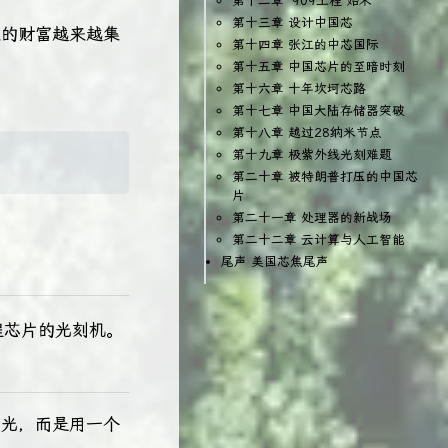
第十二章 “909工程”始末
第十三章 设计中国芯
来的财富越来越集
第十四章 张江的中芯国际
第十五章 中国芯片的至暗时刻
第十六章 十年坎坷芯路
第十七章 中国大陆存储器突破
第十八章 越过28纳米节点
第十九章 极紫外线光刻难题
第二十章 被特朗普打压的中国芯
片
第二十一章 处理器的新战场
第二十二章 云计算与人工智能
尾声 美国芯焦尾声
程芯片的光刻机。
发光，而是用一个