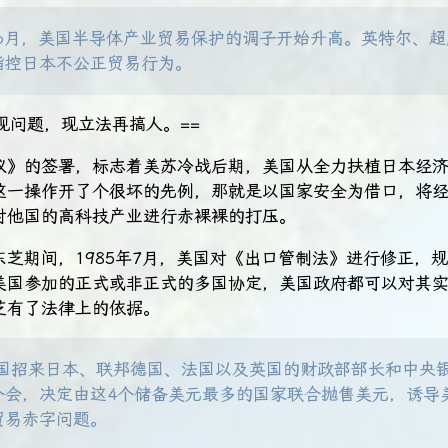
年6月，美国半导体产业贸易保护的调子开始升高。英特尔、
指控日本不公正贸易行为。
现问题，现立法再搞人。==
议》的签署，标志着美苏冷战后期，美国从全力扶植日本经
这一操作开了个很坏的先例，那就是以国家安全为借口，将
对他国的高科技产业进行赤裸裸的打压。
东芝期间，1985年7月，美国对《出口管制法》进行修正，
美国参加的正式或非正式的多国协定，美国政府都可以对其
芝有了法律上的依据。
，美国招来日本、联邦德国、法国以及英国的财政部部长和中央
个会，决定由这4个储备美元最多的国家联合抛售美元，诱导
贸易赤字问题。