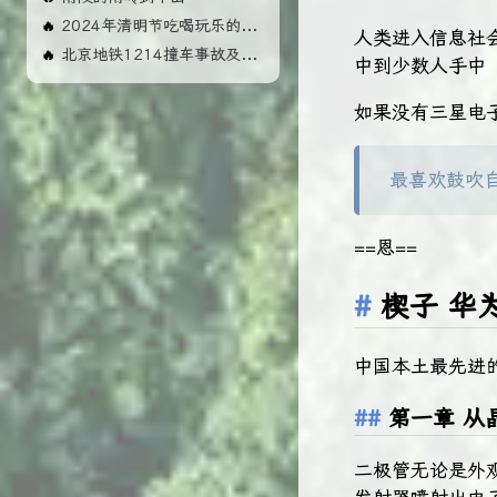
2024年清明节吃喝玩乐的几天
🔥
人类进入信息社
北京地铁1214撞车事故及影响
🔥
中到少数人手中
如果没有三星电
最喜欢鼓吹
==恩==
楔子 华
中国本土最先进
第一章 从
二极管无论是外