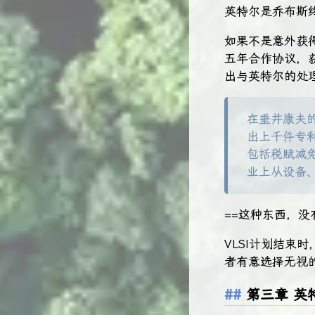
英特尔是乔布斯
如果不是意外获
五年合作协议，
出与英特尔的处
在垂井康夫
出上千件专
包括税赋减
业上从设备
==这种东西，没
VLSI计划结束
者有意选择无视
第三章 英