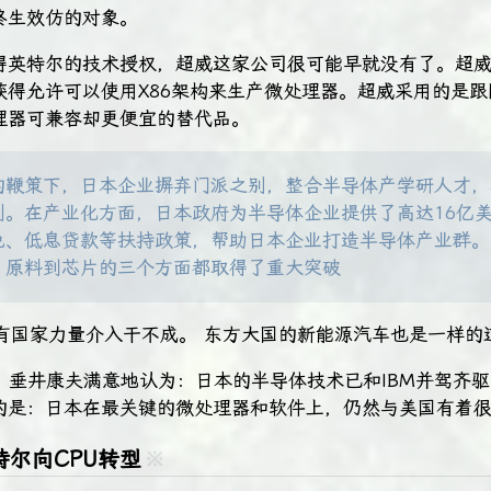
终生效仿的对象。
得英特尔的技术授权，超威这家公司很可能早就没有了。超
获得允许可以使用X86架构来生产微处理器。超威采用的是
理器可兼容却更便宜的替代品。
的鞭策下，日本企业摒弃门派之别，整合半导体产学研人才，
利。在产业化方面，日本政府为半导体企业提供了高达16亿
免、低息贷款等扶持政策，帮助日本企业打造半导体产业群。
、原料到芯片的三个方面都取得了重大突破
有国家力量介入干不成。 东方大国的新能源汽车也是一样的道
时，垂井康夫满意地认为：日本的半导体技术已和IBM并驾齐
的是：日本在最关键的微处理器和软件上，仍然与美国有着
特尔向CPU转型
※