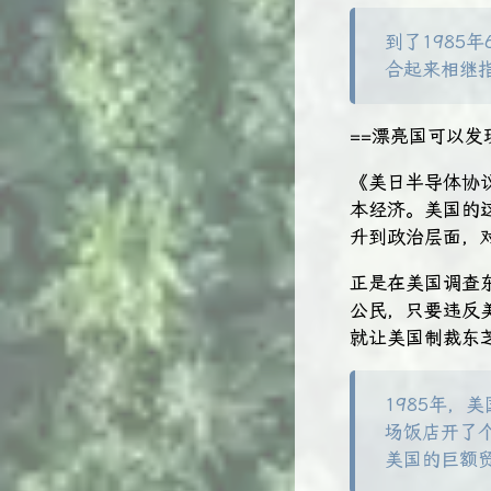
到了1985
合起来相继
==漂亮国可以发
《美日半导体协
本经济。美国的
升到政治层面，
正是在美国调查
公民，只要违反
就让美国制裁东
1985年
场饭店开了
美国的巨额