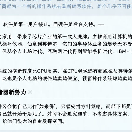
厂商都为一个新的操作系统去重新编写软件，是个几乎不可能
，软件是第一用户接口。而硬件是后台支持。==
向家用，带来了芯片产业的第一次大洗牌。主推商用计算机的
从德州仪器、仙童到英特尔，它们的半导体业务的起步无不受
。但从个人电脑时代、互联网时代再到智能手机时代，IBM
。
系统的垄断程度比CPU更甚，在CPU领域还有超威在与英特
。这也是个人电脑的硬件越卖越便宜、视窗操作系统却越卖
储器新势力
※
冈会把自己比作“如来佛”，只管安排方针策略，而部下都是“
自己就开始干活儿了。舛冈不会追究细节，不考虑具体方案
，给他们很大的自由发挥空间。