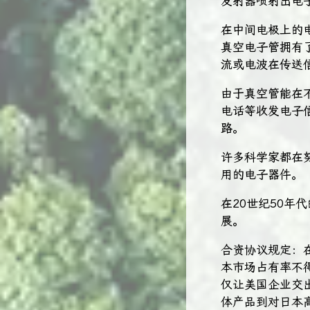
发射器喷射出电
在中间电极上的
真空电子管拥有
流或电波在传送
由于真空管能在
电话等收发电子
路。
许多科学家都在
用的电子器件。
在20世纪50
展。
合资协议规定：
本市场占有率不
仅让美国企业交
体产品到对日本