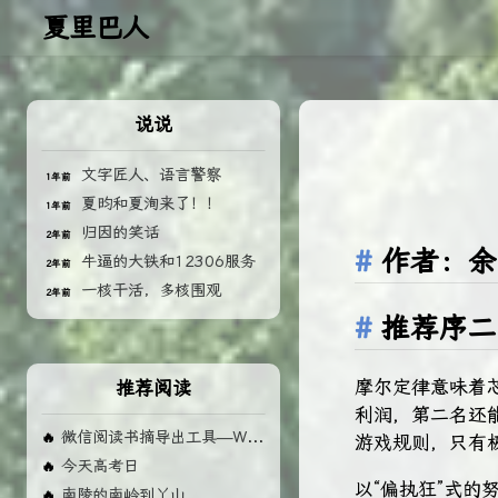
夏里巴人
说说
文字匠人、语言警察
1年前
夏昀和夏洵来了！！
1年前
归因的笑话
2年前
作者：余
牛逼的大铁和12306服务
2年前
一核干活，多核围观
2年前
推荐序二
摩尔定律意味着
推荐阅读
利润，第二名还
微信阅读书摘导出工具—Weread MD 使用手册
🔥
游戏规则，只有
今天高考日
🔥
以“偏执狂”式
南陵的南岭到丫山
🔥