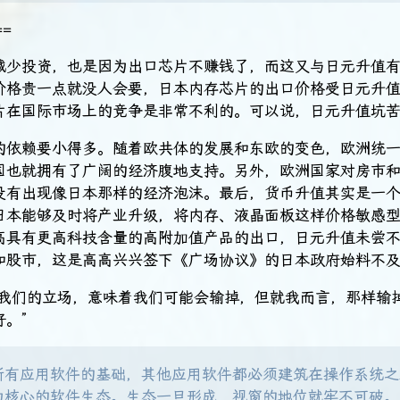
=
减少投资，也是因为出口芯片不赚钱了，而这又与日元升值
价格贵一点就没人会要，日本内存芯片的出口价格受日元升
片在国际市场上的竞争是非常不利的。可以说，日元升值坑
的依赖要小得多。随着欧共体的发展和东欧的变色，欧洲统
国也就拥有了广阔的经济腹地支持。另外，欧洲国家对房市
没有出现像日本那样的经济泡沫。最后，货币升值其实是一
日本能够及时将产业升级，将内存、液晶面板这样价格敏感
高具有更高科技含量的高附加值产品的出口，日元升值未尝
和股市，这是高高兴兴签下《广场协议》的日本政府始料不
坚持我们的立场，意味着我们可能会输掉，但就我而言，那样输
。​”
所有应用软件的基础，其他应用软件都必须建筑在操作系统之
为核心的软件生态。生态一旦形成，视窗的地位就牢不可破。