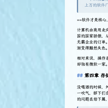
上万的软件
==软件才是核心
计算机由商用走
国的国家骄傲，
无霸企业的订单
渐变得黯然失色
相对来说，操作
却独有微软一家
第四章 存
没喝酒的时候，舛
一吹气，部下们
的问题丢给下属