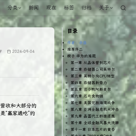
分类
新闻
现在
标签
归档
关于
目录
作者：余盛
推荐序二
字
2024-09-04
楔子 华为的难题
第一章 从晶体管到芯片
第二章 存储器公司英特尔
第三章 英特尔向CPU转型
第四章 存储器新势力
第五章 丑小鸭阿斯麦尔
第六章 芯片食物链
第七章 美国完胜海湾战争
数营收和大部分的
第八章 亚洲金融危机大冲击
“赢家通吃”的
第九章 晶圆代工群雄逐鹿
第十章 全球金融风暴大洗牌
第十一章 日本芯片的黄昏