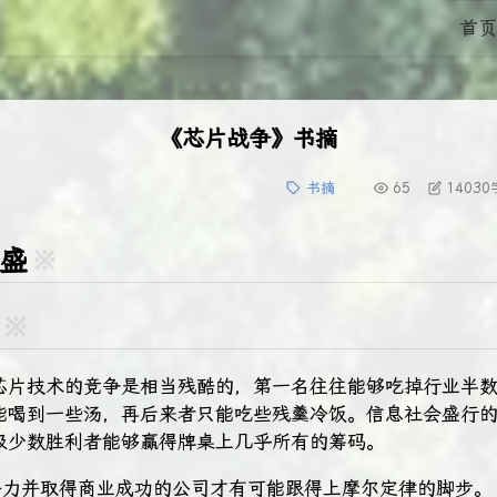
首页
《芯片战争》书摘
书摘
65
14030
盛
※
※
芯片技术的竞争是相当残酷的，第一名往往能够吃掉行业半
能喝到一些汤，再后来者只能吃些残羹冷饭。信息社会盛行的是
极少数胜利者能够赢得牌桌上几乎所有的筹码。
的努力并取得商业成功的公司才有可能跟得上摩尔定律的脚步。