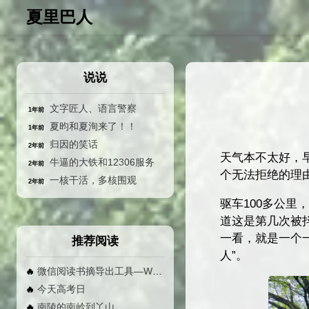
夏里巴人
说说
文字匠人、语言警察
1年前
夏昀和夏洵来了！！
1年前
归因的笑话
2年前
天气本不太好，
牛逼的大铁和12306服务
2年前
个无法拒绝的理
一核干活，多核围观
2年前
驱车100多公
道这是第几次被
一看，就是一个
推荐阅读
人”。
微信阅读书摘导出工具—Weread MD 使用手册
🔥
今天高考日
🔥
南陵的南岭到丫山
🔥