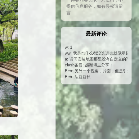
提供信息服务，如有侵权请留
言
最新评论
w: 1
ww: 我是也什么都没选进去就显示超出6
a: 请问安装地图那里没有自定义的话应
clash备份: 感谢博主分享！
Ben: 另外一个视角，片面，但是引发思
Ben: 法庭庭长