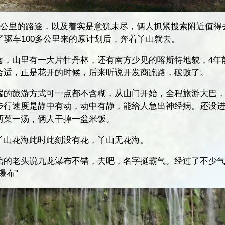
0多公里的路途，以及着实是意犹未尽，俩人抓紧搜索附近值得
了驱车100多公里来的原计划后，奔着丫山就去。
海，山里有一大片牡丹林，还有南方少见的喀斯特地貌，4年
合适，正是花开的时候，后来听说开发商跑路，破败了。
端的旅游方式可一点都不含糊，从山门开始，全程旅游大巴
步行速度是静中有动，动中有静，能给人急出神经病。还没
两菜一汤，俩人干掉一盆米饭。
丫山花海此时此刻没有花，丫山无花海。
馆的老头说九龙瀑布不错，去吧，名字挺霸气。经过了不少
瀑布”