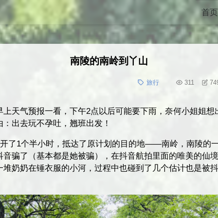
首页
南陵的南岭到丫山
旅行
311
74
早上天气预报一看，下午2点以后可能要下雨，奈何小姐姐想
由：出去玩不孕吐，翘班出发！
里，开了1个半小时，抵达了原计划的目的地——南岭，南陵的
抖音骗了（基本都是她被骗），在抖音航拍里面的唯美的仙
一堆奶奶在锤衣服的小河，过程中也碰到了几个估计也是被抖