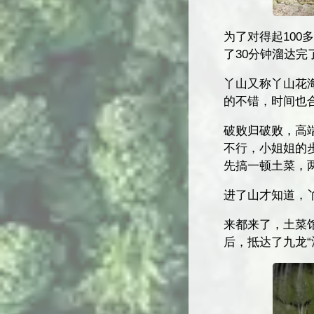
为了对得起10
了30分钟溜达完
丫山又称丫山花
的不错，时间也
破败归破败，高
不行，小姐姐的
先搞一顿土菜，
进了山才知道，
来都来了，土菜
后，抵达了九龙“