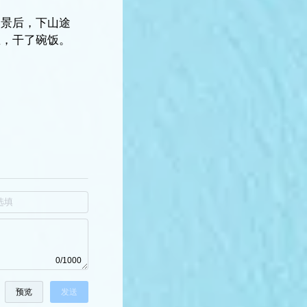
美景后，下山途
鱼，干了碗饭。
0/1000
预览
发送