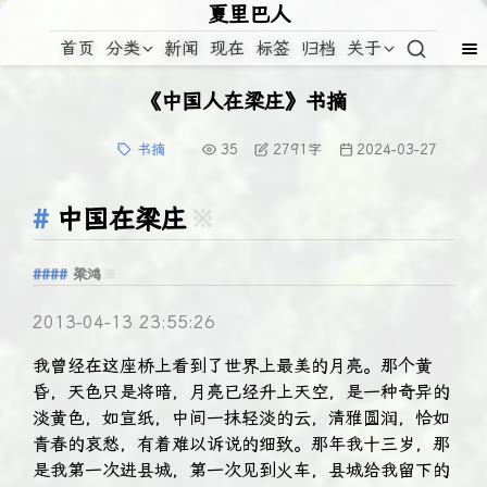
夏里巴人
首页
分类
新闻
现在
标签
归档
关于
《中国人在梁庄》书摘
书摘
35
2791
字
2024-03-27
中国在梁庄
※
梁鸿
※
2013-04-13 23:55:26
我曾经在这座桥上看到了世界上最美的月亮。那个黄
昏，天色只是将暗，月亮已经升上天空，是一种奇异的
淡黄色，如宣纸，中间一抹轻淡的云，清雅圆润，恰如
青春的哀愁，有着难以诉说的细致。那年我十三岁，那
是我第一次进县城，第一次见到火车，县城给我留下的