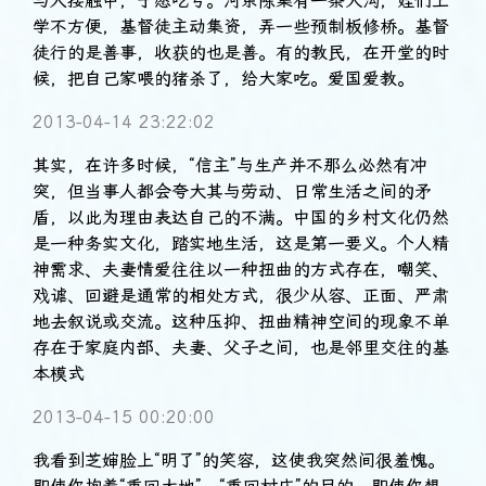
与人接触中，宁愿吃亏。河东陈集有一条大沟，娃们上
学不方便，基督徒主动集资，弄一些预制板修桥。基督
徒行的是善事，收获的也是善。有的教民，在开堂的时
候，把自己家喂的猪杀了，给大家吃。爱国爱教。
2013-04-14 23:22:02
其实，在许多时候，“信主”与生产并不那么必然有冲
突，但当事人都会夸大其与劳动、日常生活之间的矛
盾，以此为理由表达自己的不满。中国的乡村文化仍然
是一种务实文化，踏实地生活，这是第一要义。个人精
神需求、夫妻情爱往往以一种扭曲的方式存在，嘲笑、
戏谑、回避是通常的相处方式，很少从容、正面、严肃
地去叙说或交流。这种压抑、扭曲精神空间的现象不单
存在于家庭内部、夫妻、父子之间，也是邻里交往的基
本模式
2013-04-15 00:20:00
我看到芝婶脸上“明了”的笑容，这使我突然间很羞愧。