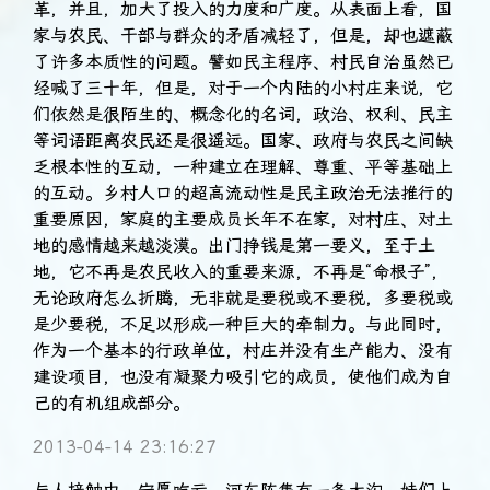
革，并且，加大了投入的力度和广度。从表面上看，国
家与农民、干部与群众的矛盾减轻了，但是，却也遮蔽
了许多本质性的问题。譬如民主程序、村民自治虽然已
经喊了三十年，但是，对于一个内陆的小村庄来说，它
们依然是很陌生的、概念化的名词，政治、权利、民主
等词语距离农民还是很遥远。国家、政府与农民之间缺
乏根本性的互动，一种建立在理解、尊重、平等基础上
的互动。乡村人口的超高流动性是民主政治无法推行的
重要原因，家庭的主要成员长年不在家，对村庄、对土
地的感情越来越淡漠。出门挣钱是第一要义，至于土
地，它不再是农民收入的重要来源，不再是“命根子”，
无论政府怎么折腾，无非就是要税或不要税，多要税或
是少要税，不足以形成一种巨大的牵制力。与此同时，
作为一个基本的行政单位，村庄并没有生产能力、没有
建设项目，也没有凝聚力吸引它的成员，使他们成为自
己的有机组成部分。
2013-04-14 23:16:27