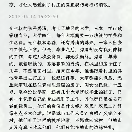
凉，才让人感觉到了村庄的真正腐朽与行将消散。
2013-04-14 19:22:50
光生叔的孩子秀清，考上了地区的大学，三本，学行政
管理专业。大学四年，每年大概需要一万块钱的学费和
生活费。光生叔和老婆，还有秀清的妹妹，一家人出去
打工供他上学。但是，毕业之后，秀清却没有找到像样
的工作，考过几次公务员，都无疾而终。秀清，单薄
的、戴着眼镜的、落落寡欢的秀清，在城里租房子住了
几年，不愿意回村里。结果在今年，他也跟着村里的其
他青年出去打工了。说起这件事，大家都摇头叹息，光
生叔家现在还住着村里最破的房子，闺女也已经二十五
岁，至今没说婆家。还有几个大专院校毕业的孩子，只
有一个凭着自己的专业找到了工作，其他都只是在公司
做低级员工。他们的身份是什么呢？农民？农民工？好
像有点不太合适。说是城市工作人员？白领？又完全不
对。他们处于这样的模糊地带，不愿意回农村，但城市
又没有真正收容他们，他们只能在城市的边缘挣扎。