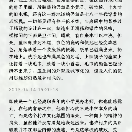
质，做工也较为粗劣。更为重要的是，在这颇具现代感
的房子里面，所装载的仍然是小凳子、破竹椅、十九寸
的旧电视，还有这一群地道的仍然是七八十年代穿着的
老农民。一切都显得有些不伦不类，与房间中的某些过
于精致的设计在一起，制造出了滑稽和错位的风格。
楼梯间的下面是卫生间，蹲式，有自来水可以冲洗，但
是，里面却脏污不堪，白色的瓷砖和便池已经变成黑
色。角落放着一个装废纸的便篓，纸早已溢满出来，扔
在地上。洗手池也布满黑色的污垢，上面镜子的座架上
还搭着一块毛巾，放着一块小香皂，毛巾的颜色已经分
辨不出来了。卫生间的外观是城市化的，但是人们的使
用思维却仍然是乡村式的。
2013-04-14 19:20:18
即使是一个已经离职多年的小学民办老师，你也能感觉
到，在他的言语之中，他最担心的不是小学本身的消
亡，而是这个村庄文化氛围的消失，一种向上的精神的
消失，虽然他并没有清楚地表达出来。也许村庄的真正
破败并不在那些内部的废墟，而是这学校的破败、荒