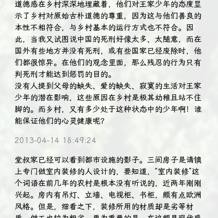
道德感在乡村深深地埋藏着，他们对王家少年的态度显
示了乡村对原始古朴道德的尊重，因为这与他们善良的
本性不相符合，与乡村基本的运行方式也不符合。因
此，当我又试图说中国的死刑好像太多、太随意，而在
国外有些地方并没有死刑，或有些国家已经废除时，他
们都很惊异。在他们的观念里面，那么残忍的行为只有
判死刑才能达到惩罚的目的。
没有人提到父母的缺失、爱的缺失、寂寞的生活对王家
少年的潜在影响，这些原因在乡村是极其幼稚且站不住
脚的。而乡村，又有多少处于这种状态中的少年啊！谁
能保证他们的心灵健康呢？
2013-04-14 18:49:24
堂叔家已经可以看到都市设施的影子。三间房子是请镇
上专门做室内装修的人设计的，要知道，“室内装修”这
个词语在前几年的农村是根本没有听说的，近两年刚刚
兴起。房内有吊灯、立墙、电视柜、书柜，颇有点欧洲
风格。但是，细看之下，装修所用的材质却是劣等材