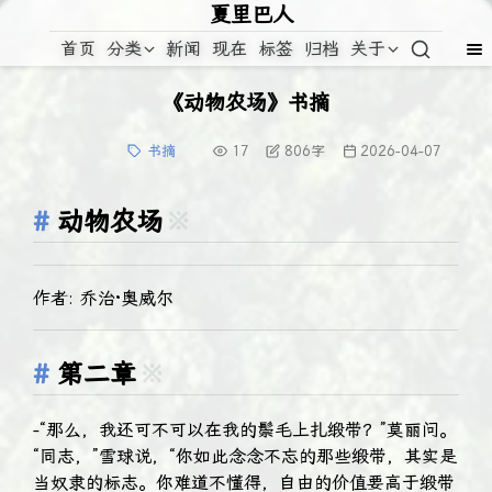
夏里巴人
首页
分类
新闻
现在
标签
归档
关于
《动物农场》书摘
书摘
17
806
字
2026-04-07
动物农场
※
作者: 乔治·奥威尔
第二章
※
-“那么，我还可不可以在我的鬃毛上扎缎带？”莫丽问。
“同志，”雪球说，“你如此念念不忘的那些缎带，其实是
当奴隶的标志。你难道不懂得，自由的价值要高于缎带