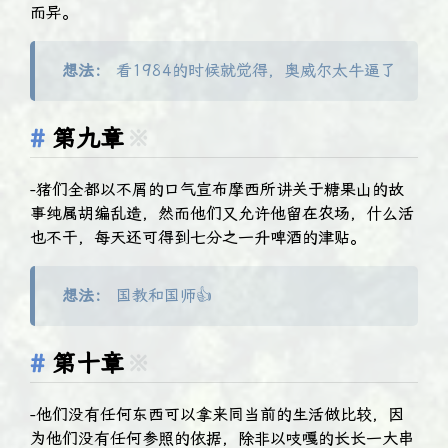
而异。
想法：
看1984的时候就觉得，奥威尔太牛逼了
第九章
※
-猪们全都以不屑的口气宣布摩西所讲关于糖果山的故
事纯属胡编乱造，然而他们又允许他留在农场，什么活
也不干，每天还可得到七分之一升啤酒的津贴。
想法：
国教和国师👍
第十章
※
-他们没有任何东西可以拿来同当前的生活做比较，因
为他们没有任何参照的依据，除非以吱嘎的长长一大串