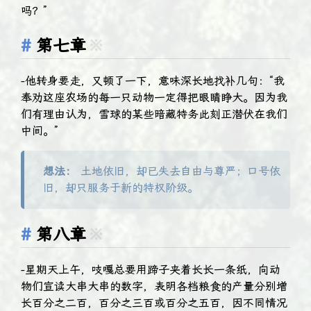
吗？”
第七章
※
-他转身要走，又顿了一下，意味深长地找补几句：“我
奉劝这座农场的每一只动物一定得把眼睛睁大。因为我
们有理由认为，雪球的某些暗藏特务此刻正潜伏在我们
中间。”
想法：
土地依旧，却已失去自由与尊严；口号依
旧，却只服务于新的特权阶级。
第八章
※
-星期天上午，吱嘎总要用蹄子夹着长长一条纸，向动
物们宣读大串大串的数字，表明各档粮食的产量分别增
长百分之二百，百分之三百或百分之五百，因不同情况