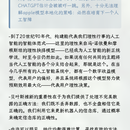
CHATGPT估计会被被吓一跳。另外，十分无法理
解apple模型本地化的策略：必然在培育下一个人
工智障
-到了20世纪90年代，构建能代表我们理性行事的人工
智能的智能体范式——这里的理性来自冯·诺依曼和摩
根斯坦的理性抉择模型——已经成为人工智能的新正统
学说，时至今日仍然如此。如果说有任何共同的主题将
当代人工智能的各个分支结合起来，那就是这个。在当
今几乎所有的人工智能系统中，都有一个数字收益模
型，代表用户的偏好，并且系统将根据这个模型努力使
预期效用最大化——代表用户理性决策。
-贝叶斯推断的重要性在于为我们提供了处理不完美数
据的正确方法：我们既不丢弃数据，也不全盘相信它是
正确的。我们利用它来更新机器人的信念库，通过概率
来确定信念库的正确性。
-也许可以预见，纳什均衡很难计算。寻找有效的方法