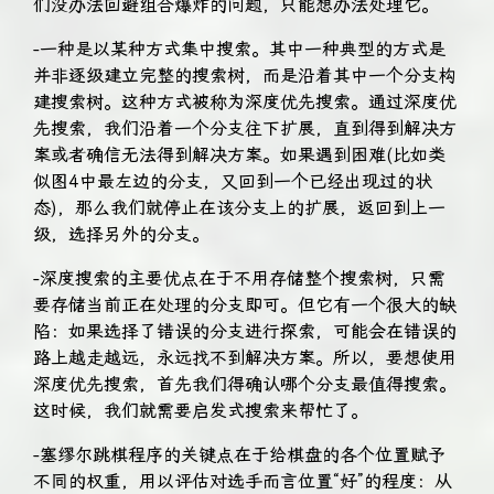
们没办法回避组合爆炸的问题，只能想办法处理它。
-一种是以某种方式集中搜索。其中一种典型的方式是
并非逐级建立完整的搜索树，而是沿着其中一个分支构
建搜索树。这种方式被称为深度优先搜索。通过深度优
先搜索，我们沿着一个分支往下扩展，直到得到解决方
案或者确信无法得到解决方案。如果遇到困难(比如类
似图4中最左边的分支，又回到一个已经出现过的状
态)，那么我们就停止在该分支上的扩展，返回到上一
级，选择另外的分支。
-深度搜索的主要优点在于不用存储整个搜索树，只需
要存储当前正在处理的分支即可。但它有一个很大的缺
陷：如果选择了错误的分支进行探索，可能会在错误的
路上越走越远，永远找不到解决方案。所以，要想使用
深度优先搜索，首先我们得确认哪个分支最值得搜索。
这时候，我们就需要启发式搜索来帮忙了。
-塞缪尔跳棋程序的关键点在于给棋盘的各个位置赋予
不同的权重，用以评估对选手而言位置“好”的程度：从