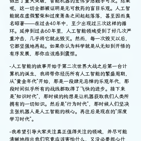
做出了重大突破，智能机器的宏伟梦想触手可及。结果
呢，这一切全都被证明是无可救药的盲目乐观。人工智
能就在虚假繁荣和过度萧条之间起起落落，甚至因而臭
名昭著——在过去40年中，至少出现过三次这样的循
环。延伸到过去60年里，人工智能领域受到了好几次严
重冲击，几乎将它就此毁灭。然而，每一次毁灭以后，
它都坚强地再起。如果你认为科学就是从无知到开悟的
有序发展，那你应该感到震惊。
-人工智能的故事开始于第二次世界大战之后第一台计
算机的诞生，我将带你经历所有人工智能的繁盛周期，
从“黄金年代”开始，那是一段肆无忌惮的乐观年代，那
段时间似乎所有的战线都取得了飞快的进步。接下来
是“知识时代”​，那时候的构想是让机器获取我们人类所
拥有的一切知识。然后是“行为时代”​，那时候人们坚决
主张机器人是人工智能的核心。再往后是现在的“深度
学习时代”​。
-我希望引导大家关注真正值得关注的领域，并尽可能
清晰地指出我们究竟应该害怕什么，又没必要担心什