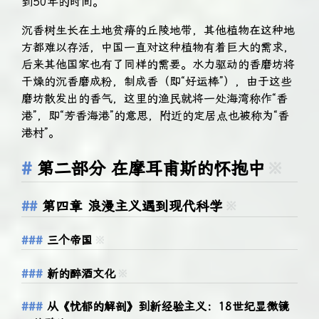
到50年的时间。
沉香树生长在土地贫瘠的丘陵地带，其他植物在这种地
方都难以存活，中国一直对这种植物有着巨大的需求，
后来其他国家也有了同样的需要。水力驱动的香磨坊将
干燥的沉香磨成粉，制成香（即“好运棒”），由于这些
磨坊散发出的香气，这里的渔民就将一处海湾称作“香
港”，即“芳香海港”的意思，附近的定居点也被称为“香
港村”。
第二部分 在摩耳甫斯的怀抱中
※
第四章 浪漫主义遇到现代科学
※
三个帝国
※
新的醉酒文化
※
从《忧郁的解剖》到新经验主义：18世纪显微镜