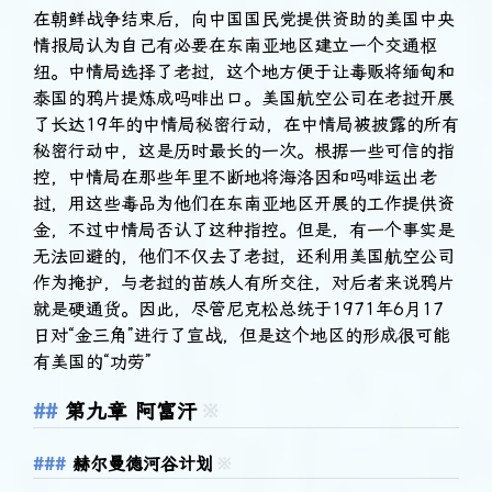
在朝鲜战争结束后，向中国国民党提供资助的美国中央
情报局认为自己有必要在东南亚地区建立一个交通枢
纽。中情局选择了老挝，这个地方便于让毒贩将缅甸和
泰国的鸦片提炼成吗啡出口。美国航空公司在老挝开展
了长达19年的中情局秘密行动，在中情局被披露的所有
秘密行动中，这是历时最长的一次。根据一些可信的指
控，中情局在那些年里不断地将海洛因和吗啡运出老
挝，用这些毒品为他们在东南亚地区开展的工作提供资
金，不过中情局否认了这种指控。但是，有一个事实是
无法回避的，他们不仅去了老挝，还利用美国航空公司
作为掩护，与老挝的苗族人有所交往，对后者来说鸦片
就是硬通货。因此，尽管尼克松总统于1971年6月17
日对“金三角”进行了宣战，但是这个地区的形成很可能
有美国的“功劳”
第九章 阿富汗
※
赫尔曼德河谷计划
※