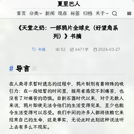
夏里巴人
首页
分类
新闻
现在
标签
归档
关于
《天堂之奶：一部鸦片全球史（好望角系
列）》书摘
书摘
52
6471
字
2024-03-27
导言
※
在人类寻求暂时遗忘的过程中，鸦片制剂有着特殊的吸
引力：在一段短暂的时间里，服用者感觉不到痛苦，也
没有了对痛苦的恐惧。自新石器时代以来，对于无数人
来说，鸦片即使无法令他们的生活变得完美，至少也能
令生活变得可以忍受。我们中间的许多人都将依赖它来
结束自己的生命，这是事实，无论此时此刻这种说法听
上去有多么不现实。