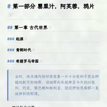
第一部分 罂粟汁，阿芙蓉，鸦片
※
第一章 古代世界
※
起源
※
青铜时代
※
希腊罗马帝国
※
当时，埃及境内恰好存在着一片十分有利于农业种
植的新月形地带，该地带向东延伸至今天的以色
列、约旦、黎巴嫩和叙利亚，经过伊拉克南部一直
延伸到波斯湾。