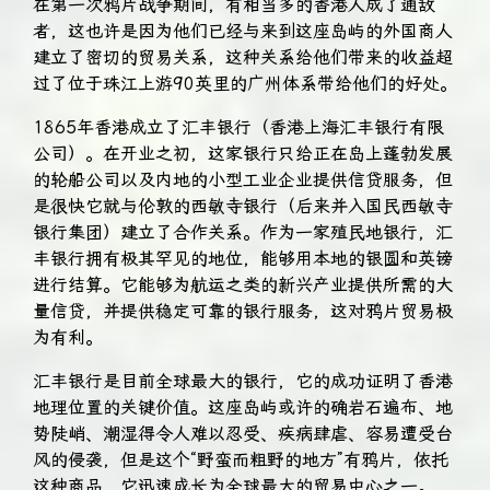
在第一次鸦片战争期间，有相当多的香港人成了通敌
者，这也许是因为他们已经与来到这座岛屿的外国商人
建立了密切的贸易关系，这种关系给他们带来的收益超
过了位于珠江上游90英里的广州体系带给他们的好处。
1865年香港成立了汇丰银行（香港上海汇丰银行有限
公司）。在开业之初，这家银行只给正在岛上蓬勃发展
的轮船公司以及内地的小型工业企业提供信贷服务，但
是很快它就与伦敦的西敏寺银行（后来并入国民西敏寺
银行集团）建立了合作关系。作为一家殖民地银行，汇
丰银行拥有极其罕见的地位，能够用本地的银圆和英镑
进行结算。它能够为航运之类的新兴产业提供所需的大
量信贷，并提供稳定可靠的银行服务，这对鸦片贸易极
为有利。
汇丰银行是目前全球最大的银行，它的成功证明了香港
地理位置的关键价值。这座岛屿或许的确岩石遍布、地
势陡峭、潮湿得令人难以忍受、疾病肆虐、容易遭受台
风的侵袭，但是这个“野蛮而粗野的地方”有鸦片，依托
这种商品，它迅速成长为全球最大的贸易中心之一。