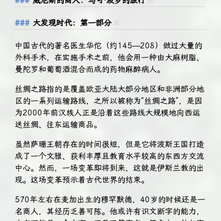
威尼斯的商人：马可·波罗的旅行
※
大发现时代：第一部分
※
中国古代的著名医生华佗（约145—208）做过大量的
外科手术，在实施手术之前，他会用一种由大麻树脂、
曼陀罗和葡萄酒混合而成的药物麻醉病人。
丝绸之路指的是覆盖欧亚大陆大部分地区和非洲部分地
区的一系列运输路线，之所以被称为“丝绸之路”，是因
为2000年前汉族人正是沿着这些路线大规模地向西运
送丝绸、往东运输商品。
虽然萨珊王朝存在的时间很短，但是它将波斯王国打造
成了一个文雅、获利丰厚且教育水平较高的东西方交流
中心。然而，一场变革即将到来，这就是伊斯兰教的出
现。这场变革预示着古代世界的结束。
570年左右在麦加出生的穆罕默德，40岁的时候还是一
名商人，其经历乏善可陈。他或许有识文断字的能力，