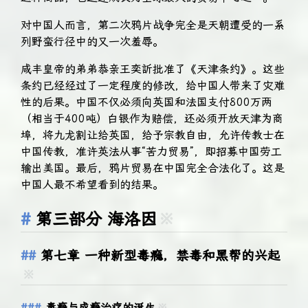
对中国人而言，第二次鸦片战争完全是天朝遭受的一系
列野蛮行径中的又一次羞辱。
咸丰皇帝的弟弟恭亲王奕訢批准了《天津条约》。这些
条约已经经过了一定程度的修改，给中国人带来了灾难
性的后果。中国不仅必须向英国和法国支付800万两
（相当于400吨）白银作为赔偿，还必须开放天津为商
埠，将九龙割让给英国，给予宗教自由，允许传教士在
中国传教，准许英法从事“苦力贸易”，即招募中国劳工
输出美国。最后，鸦片贸易在中国完全合法化了。这是
中国人最不希望看到的结果。
第三部分 海洛因
※
第七章 一种新型毒瘾，禁毒和黑帮的兴起
※
毒瘾与成瘾治疗的诞生
※