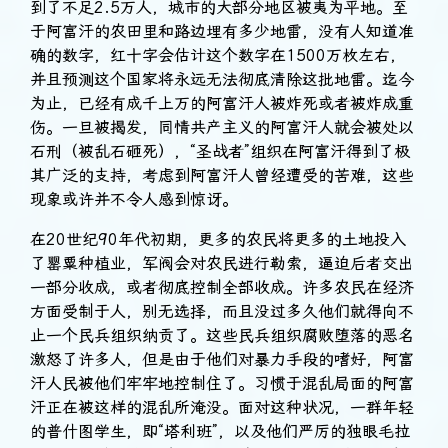
到了不足2.5万人，城市的大部分地区被夷为平地。至
于阿富汗的农田里和路边埋有多少地雷，没有人知道准
确的数字，红十字会估计这个数字在1500万枚左右，
并且预测这个国家将永远无法彻底清除这批地雷。迄今
为止，已经有成千上万的阿富汗人被炸死或者被炸成重
伤。一旦被揭发，同情共产主义的阿富汗人就会被处以
石刑（被乱石砸死），“圣战者”组织在阿富汗得到了极
其广泛的支持，考虑到阿富汗人曾经遭受的苦难，这些
现象或许并不令人感到惊讶。
在20世纪90年代初期，更多的农民将更多的土地投入
了罂粟种植业，军阀会对农民进行勒索，逼迫后者交出
一部分收成，或者彻底控制全部收成。许多农民在经济
方面受制于人，别无选择，而且没过多久他们就得向不
止一个民兵组织纳贡了。这些民兵组织腐败堕落的恶名
激怒了许多人，但是由于他们对暴力手段的嗜好，阿富
汗人民被他们牢牢地控制住了。习惯于混乱局面的阿富
汗正在被这样的混乱所淹没。面对这种状况，一群年轻
的普什图学生，即“塔利班”，以及他们严厉的独眼毛拉