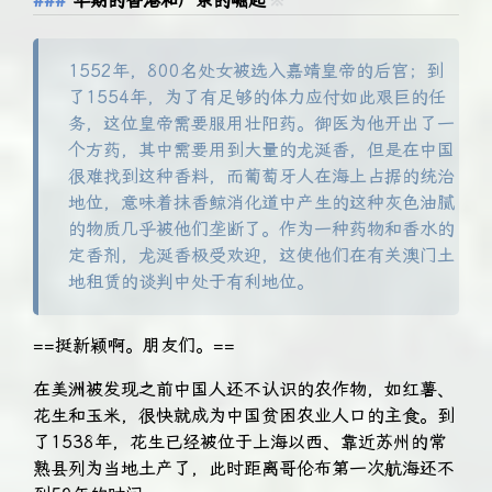
早期的香港和广东的崛起
※
1552年，800名处女被选入嘉靖皇帝的后宫；到
了1554年，为了有足够的体力应付如此艰巨的任
务，这位皇帝需要服用壮阳药。御医为他开出了一
个方药，其中需要用到大量的龙涎香，但是在中国
很难找到这种香料，而葡萄牙人在海上占据的统治
地位，意味着抹香鲸消化道中产生的这种灰色油腻
的物质几乎被他们垄断了。作为一种药物和香水的
定香剂，龙涎香极受欢迎，这使他们在有关澳门土
地租赁的谈判中处于有利地位。
==挺新颖啊。朋友们。==
在美洲被发现之前中国人还不认识的农作物，如红薯、
花生和玉米，很快就成为中国贫困农业人口的主食。到
了1538年，花生已经被位于上海以西、靠近苏州的常
熟县列为当地土产了，此时距离哥伦布第一次航海还不