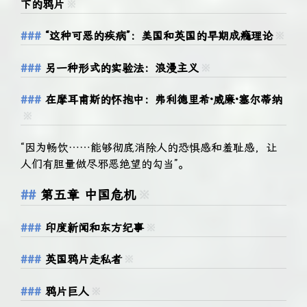
下的鸦片
※
“这种可恶的疾病”：美国和英国的早期成瘾理论
※
另一种形式的实验法：浪漫主义
※
在摩耳甫斯的怀抱中：弗利德里希·威廉·塞尔蒂纳
※
“因为畅饮……能够彻底消除人的恐惧感和羞耻感，让
人们有胆量做尽邪恶绝望的勾当”。
第五章 中国危机
※
印度新闻和东方纪事
※
英国鸦片走私者
※
鸦片巨人
※