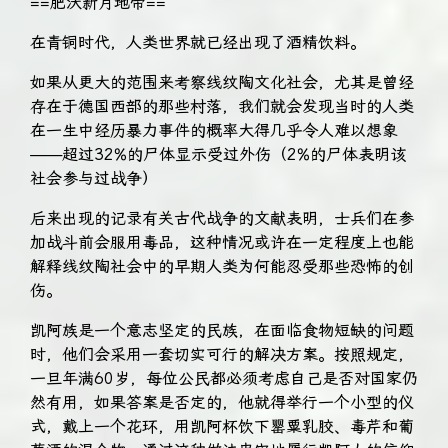
==肥沃新月地带==
在青铜时代，人类世界就已经出现了酒精饮料。
如果从更大的范围来考察线纹陶文化社会，尤其是曾经
存在于德国西部的那些村落，我们就会发现当时的人类
在一生中经历暴力事件的概率大得几乎令人难以想象
——超过32%的尸体显示受过外伤（2%的尸体表明该
社会参与过战争）
后来出现的记录有关古代战争的文献表明，士兵们在参
加战斗前会服用毒品，这种情况或许在一定程度上也能
解释线纹陶社会中的早期人类为何能忍受那些恐怖的创
伤。
凯阿族是一个意志坚定的民族，在面临食物短缺的问题
时，他们会采用一套切实可行的解决方案。按照规定，
一旦年满60岁，每位公民都必须考虑自己是否对国家仍
然有用，如果答案是否定的，他就得举行一个小型的仪
式，戴上一个花环，用凯阿杯饮下罂粟乳胶、毒芹和葡