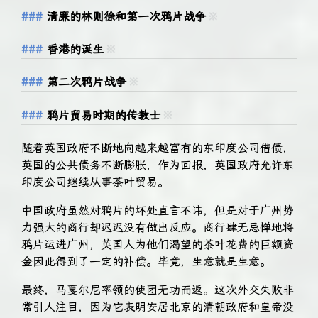
清廉的林则徐和第一次鸦片战争
※
香港的诞生
※
第二次鸦片战争
※
鸦片贸易时期的传教士
※
随着英国政府不断地向越来越富有的东印度公司借债，
英国的公共债务不断膨胀，作为回报，英国政府允许东
印度公司继续从事茶叶贸易。
中国政府虽然对鸦片的坏处直言不讳，但是对于广州势
力强大的商行却迟迟没有做出反应。商行肆无忌惮地将
鸦片运进广州，英国人为他们渴望的茶叶花费的巨额资
金因此得到了一定的补偿。毕竟，生意就是生意。
最终，马戛尔尼率领的使团无功而返。这次外交失败非
常引人注目，因为它表明安居北京的清朝政府和皇帝没