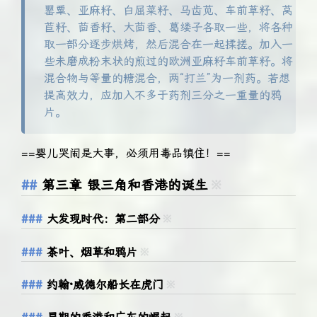
罂粟、亚麻籽、白屈菜籽、马齿苋、车前草籽、莴
苣籽、茴香籽、大茴香、葛缕子各取一些，将各种
取一部分逐步烘烤，然后混合在一起揉搓。加入一
些未磨成粉末状的煎过的欧洲亚麻籽车前草籽。将
混合物与等量的糖混合，两“打兰”为一剂药。若想
提高效力，应加入不多于药剂三分之一重量的鸦
片。
==婴儿哭闹是大事，必须用毒品镇住！==
第三章 银三角和香港的诞生
※
大发现时代：第二部分
※
茶叶、烟草和鸦片
※
约翰·威德尔船长在虎门
※