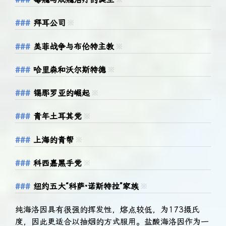
拜耳公司
※
美菲战争与布伦特主教
※
哈里森和沃尔斯特德
※
锡那罗亚的崛起
※
青年土耳其党
※
上海的青帮
※
科西嘉黑手党
※
纽约五大“科萨·诺斯特拉”家族
※
纯海洛因具有很强的挥发性，熔点较低，为173摄氏
度，因此更适合以抽烟的方式服用。盐酸海洛因作为一