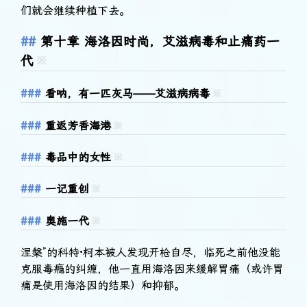
们就会继续种植下去。
第十章 海洛因时尚，艾滋病毒和止痛药一
代
※
看呐，有一匹灰马——艾滋病病毒
※
重返芳香海港
※
毒品中的女性
※
一记重创
※
奥施一代
※
涅槃”的科特·柯本被人发现开枪自尽，临死之前他没能
克服毒瘾的纠缠，他一直用海洛因来缓解胃痛（或许胃
痛是使用海洛因的结果）和抑郁。