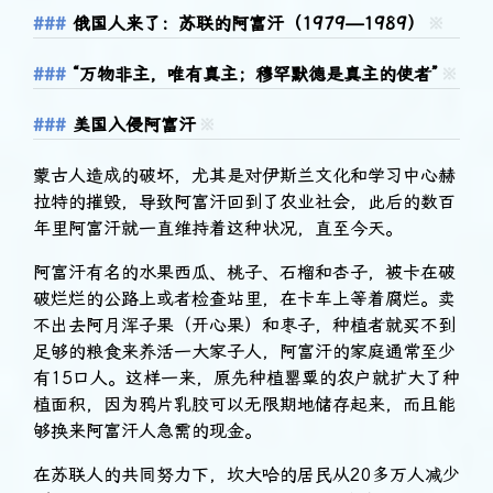
俄国人来了：苏联的阿富汗（1979—1989）
※
“万物非主，唯有真主；穆罕默德是真主的使者”
※
美国入侵阿富汗
※
蒙古人造成的破坏，尤其是对伊斯兰文化和学习中心赫
拉特的摧毁，导致阿富汗回到了农业社会，此后的数百
年里阿富汗就一直维持着这种状况，直至今天。
阿富汗有名的水果西瓜、桃子、石榴和杏子，被卡在破
破烂烂的公路上或者检查站里，在卡车上等着腐烂。卖
不出去阿月浑子果（开心果）和枣子，种植者就买不到
足够的粮食来养活一大家子人，阿富汗的家庭通常至少
有15口人。这样一来，原先种植罂粟的农户就扩大了种
植面积，因为鸦片乳胶可以无限期地储存起来，而且能
够换来阿富汗人急需的现金。
在苏联人的共同努力下，坎大哈的居民从20多万人减少