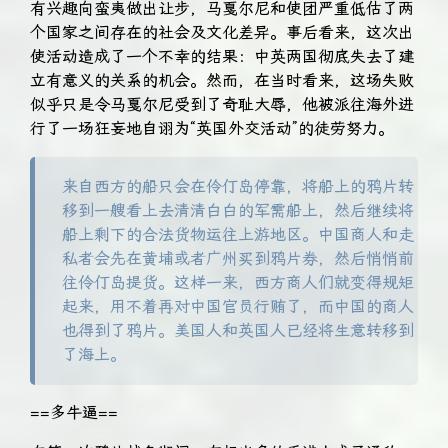
有兴趣向蛮夷做出让步，马戛尔尼和使团严重低估了两
个国家之间存在的社会及文化差异。事后看来，这次出
使活动造成了一个不幸的结果：中英两国彻底失去了建
立有意义的关系的机会。然而，在当时看来，这场失败
似乎只是令马戛尔尼受到了奇耻大辱，他被派往海外进
行了一场狂妄地自诩为“英国外交活动”的徒劳努力。
来自西方的船只会在伶仃岛停靠，将船上的鸦片转
移到一艘看上去清清白白的军需船上，然后继续将
船上剩下的合法货物运往上游地区。中国商人和走
私者会先在黄埔或者广州买到鸦片券，然后悄悄前
往伶仃岛提货。这样一来，西方商人们就变得规矩
起来，用不着再对中国官员行贿了，而中国的商人
也得到了鸦片。美国人和英国人已经将生意转移到
了海上。
==多牛逼==