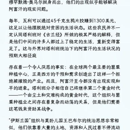
穆罕默德·奥马尔挺身而出，他们的出现似乎能够解决
阿富汗的现实问题。
每年，瓦利可以通过45千克生鸦片胶赚到1300美元，
这足以让他摆脱绝对贫困的生活状态。这些农民并不一
定认同塔利班对《古兰经》所做的极其严格的解释，但
是他们中间的许多人都过上了稳定的生活，重新变得富
足了。这与外界对塔利班统治下的阿富汗的生活状况的
预期大相径庭
存在着一个令人厌恶的事实：在全球两个最主要的罂粟
种植中心，正是西方的干预和需求创造出了这样一个拒
绝被摧毁的产业。而且，阿富汗至今都没有出现实现和
平的迹象。塔利班分子相信自己将继承第二个黄金时代
——一个由尘土和灾难构成的黄金时代，这个组织与罂
粟种植业之间存在着复杂而动荡的关系，但是他们需要
这笔钱来资助其战争。
“伊斯兰国”组织与莫卧儿国王巴布尔的统治思想非常相
似，他们依靠着大量的土地、资源和人民过着不停流动