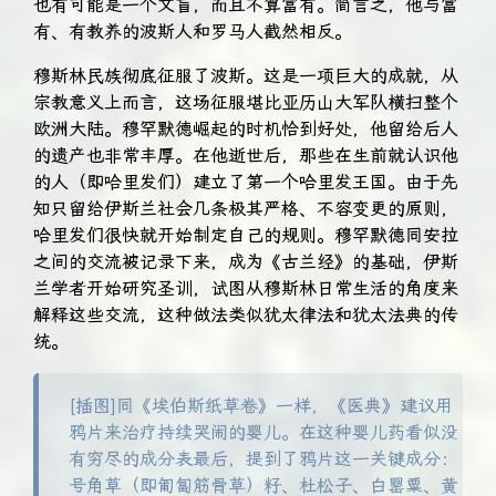
也有可能是一个文盲，而且不算富有。简言之，他与富
有、有教养的波斯人和罗马人截然相反。
穆斯林民族彻底征服了波斯。这是一项巨大的成就，从
宗教意义上而言，这场征服堪比亚历山大军队横扫整个
欧洲大陆。穆罕默德崛起的时机恰到好处，他留给后人
的遗产也非常丰厚。在他逝世后，那些在生前就认识他
的人（即哈里发们）建立了第一个哈里发王国。由于先
知只留给伊斯兰社会几条极其严格、不容变更的原则，
哈里发们很快就开始制定自己的规则。穆罕默德同安拉
之间的交流被记录下来，成为《古兰经》的基础，伊斯
兰学者开始研究圣训，试图从穆斯林日常生活的角度来
解释这些交流，这种做法类似犹太律法和犹太法典的传
统。
[插图]同《埃伯斯纸草卷》一样，《医典》建议用
鸦片来治疗持续哭闹的婴儿。在这种婴儿药看似没
有穷尽的成分表最后，提到了鸦片这一关键成分：
号角草（即匍匐筋骨草）籽、杜松子、白罂粟、黄