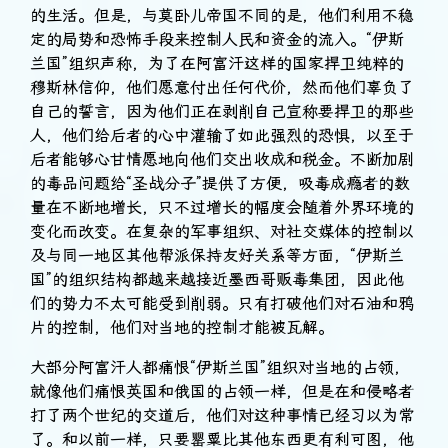
的生活。但是，与莫卧儿帝国不同的是，他们利用不稳
定的局势和恐怖手段来控制人民和资金的流入。“伊斯
兰国”组织声称，为了在阿富汗这样的国家捍卫纯粹的
穆斯林信仰，他们愿意付出任何代价，然而他们辜负了
自己的誓言，因为他们正在剥削自己宣称要捍卫的那些
人，他们给后者的心中灌输了如此强烈的恐惧，以至于
后者能够心甘情愿地向他们交出收成和税金。不断加剧
的毒品问题给“圣战分子”提供了方便，吸毒成瘾者的数
量在不断地增长，只不过增长的幅度会随着外界环境的
变化而改变。在复杂的军事组织、对社交媒体的控制以
及与同一地区其他帮派保持友好关系等方面，“伊斯兰
国”的组织结构都越来越接近墨西哥贩毒集团，因此他
们的势力不太可能受到削弱。只有打破他们对石油和鸦
片的控制，他们对当地的控制才能被瓦解。
大部分阿富汗人都痛恨“伊斯兰国”组织对当地的占领，
就像他们痛恨英国和俄国的占领一样，但是在和侵略者
打了两个世纪的交道后，他们对这种事情已经习以为常
了。和以前一样，只要罂粟比其他东西更有利可图，他