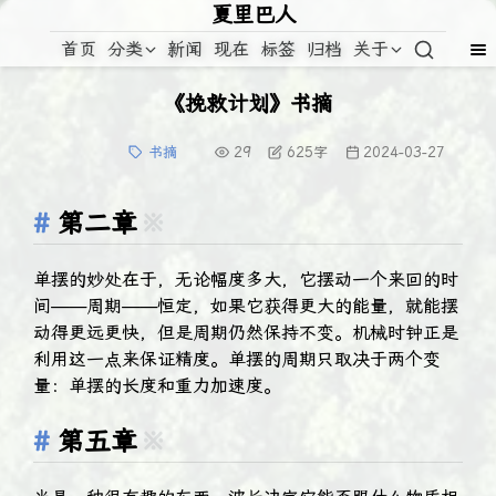
夏里巴人
首页
分类
新闻
现在
标签
归档
关于
《挽救计划》书摘
书摘
29
625
字
2024-03-27
第二章
※
单摆的妙处在于，无论幅度多大，它摆动一个来回的时
间——周期——恒定，如果它获得更大的能量，就能摆
动得更远更快，但是周期仍然保持不变。机械时钟正是
利用这一点来保证精度。单摆的周期只取决于两个变
量：单摆的长度和重力加速度。
第五章
※