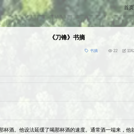
首页
《刀锋》书摘
书摘
22
116
前那杯酒。他设法延缓了喝那杯酒的速度。通常酒一端来，他