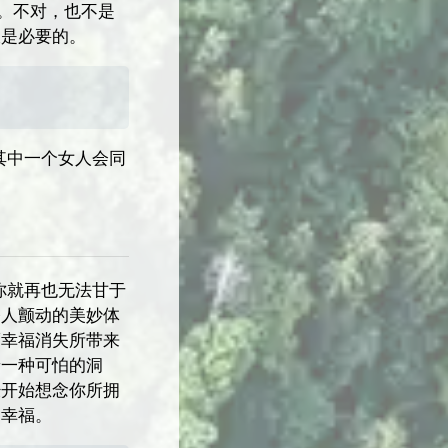
。不对，也不是
吸是必要的。
其中一个女人会同
你就再也无法甘于
令人颤动的美妙体
而幸福消失所带来
着一种可怕的洞
经开始想念你所拥
到幸福。