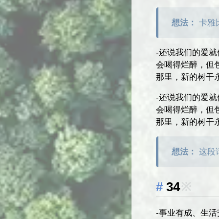
想法：
卡雅
-还说我们的爱
会喝得烂醉，但
那里，新的树干
-还说我们的爱
会喝得烂醉，但
那里，新的树干
想法：
这段
34
※
-事业有成、生