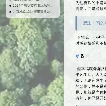
为他喜欢的不是
2024年清明节吃喝玩乐的几天
🔥
需要，而是必须
北京地铁1214撞车事故及影响
🔥
想法：
写的
-不错嘛，小伙
时感到快乐和不
6
※
-但幸福就像海
平凡生活。因为
验，无论它发生
的悲伤，并不是
见，那就是当你
有的，你已经开