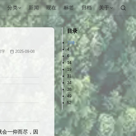
分类
新闻
现在
标签
归档
关于
目录
刀锋
4
2
字
2025-09-08
6
14
19
31
34
38
49
52
就会一仰而尽，因