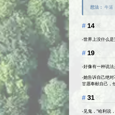
想法：
牛逼
14
※
-世界上没什么
19
※
-好像有一种说
-她告诉自己绝
甘愿奉献自己，
31
※
-见鬼，”哈利说