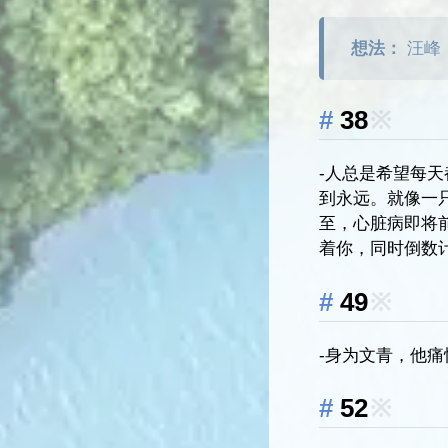
想法：
汪峰
38
※
-人总是希望每
到永远。就像一
至，心脏病即将
着你，同时倒数
49
※
-身为文青，他
52
※