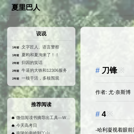
夏里巴人
说说
文字匠人、语言警察
1年前
夏昀和夏洵来了！！
1年前
归因的笑话
2年前
刀锋
※
牛逼的大铁和12306服务
2年前
一核干活，多核围观
2年前
作者: 尤·奈斯博
推荐阅读
4
※
微信阅读书摘导出工具—Weread MD 使用手册
🔥
今天高考日
🔥
-哈利凝视着眼
南陵的南岭到丫山
🔥