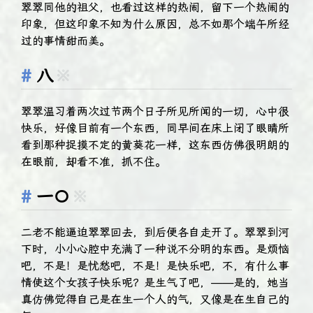
翠翠同他的祖父，也看过这样的热闹，留下一个热闹的
印象，但这印象不知为什么原因，总不如那个端午所经
过的事情甜而美。
八
※
翠翠温习着两次过节两个日子所见所闻的一切，心中很
快乐，好像目前有一个东西，同早间在床上闭了眼睛所
看到那种捉摸不定的黄葵花一样，这东西仿佛很明朗的
在眼前，却看不准，抓不住。
一〇
※
二老不能逼迫翠翠回去，到后便各自走开了。翠翠到河
下时，小小心腔中充满了一种说不分明的东西。是烦恼
吧，不是！是忧愁吧，不是！是快乐吧，不，有什么事
情使这个女孩子快乐呢？是生气了吧，——是的，她当
真仿佛觉得自己是在生一个人的气，又像是在生自己的