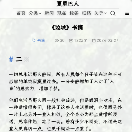
夏里巴人
首页
分类
新闻
现在
标签
归档
关于
《边城》书摘
书摘
30
1223
字
2024-03-27
二
※
一切总永远那么静寂，所有人民每个日子皆在这种不可
形容的单纯寂寞里过去。一分安静增加了人对于“人
事”的思索力，增加了梦。
他们生活虽那么同一般社会疏远，但是眼泪与欢乐，在
一种爱憎得失间，揉进了这些人生活里时，也便同另外
一片土地另外一些人相似，全个身心为那点爱憎所浸
透，见寒作热，忘了一切。若有多少不同处，不过是这
些人更真切一点，也更于糊涂一点罢了。