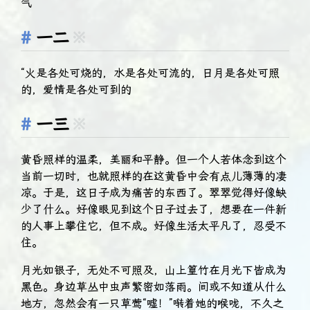
气
一二
※
“火是各处可烧的，水是各处可流的，日月是各处可照
的，爱情是各处可到的
一三
※
黄昏照样的温柔，美丽和平静。但一个人若体念到这个
当前一切时，也就照样的在这黄昏中会有点儿薄薄的凄
凉。于是，这日子成为痛苦的东西了。翠翠觉得好像缺
少了什么。好像眼见到这个日子过去了，想要在一件新
的人事上攀住它，但不成。好像生活太平凡了，忍受不
住。
月光如银子，无处不可照及，山上篁竹在月光下皆成为
黑色。身边草丛中虫声繁密如落雨。间或不知道从什么
地方，忽然会有一只草莺“嘘！”啭着她的喉咙，不久之