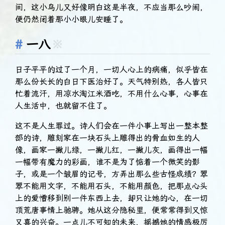
间，这小鸟儿又好像明白这是半夜，不应当那么吵闹，
便仍然闭着那小小眼儿安睡了。
一八
※
日子平平的过了一个月，一切人心上的病痛，似乎皆在
那么份长长的白日下医治好了。天气特别热，各人皆只
忙着流汗，用凉水淘江米酒吃，不用什么心事，心事在
人生活中，也就留不住了。
这不是人生罪过。诗人们会在一件小事上写出一整本整
部的诗，雕刻家在一块石头上雕得出的骨血如生的人
像，画家一撇儿绿，一撇儿红，一撇儿灰，画得出一幅
一幅带有魔力的彩画，谁不是为了惦着一个微笑的影
子，或是一个皱眉的记号，方弄出那么些古怪成绩？翠
翠不能用文字，不能用石头，不能用颜色，把那点心头
上的爱憎移到别一件东西上去，却只让她的心，在一切
顶荒唐事情上驰骋。她从这分隐秘里，便常常得到又惊
又喜的兴奋。一点儿不可知的未来，摇撼她的情感极厉