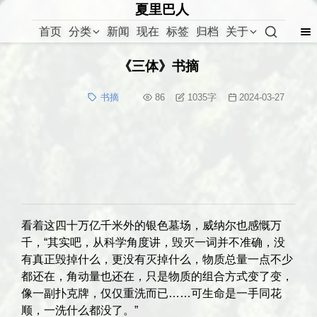
夏里巴人
首页
分类
新闻
现在
标签
归档
关于
《三体》书摘
书摘
86
1035
字
2024-03-27
看着这四十万亿千米外的银色墓场，威纳尔也感慨万
千，“其实吧，从科学角度讲，毁灭一词并不准确，没
有真正毁掉什么，更没有灭掉什么，物质总量一点不少
都还在，角动量也还在，只是物质的组合方式变了变，
像一副扑克牌，仅仅重洗而已……可生命是一手同花
顺，一洗什么都没了。”