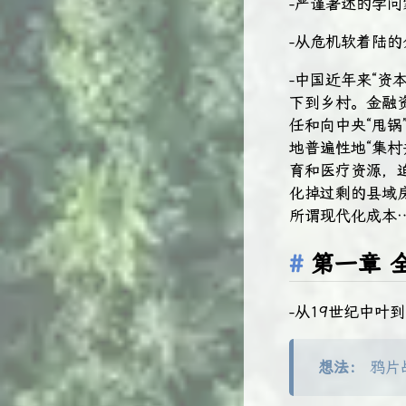
-严谨著述的学
-从危机软着陆
-中国近年来“资
下到乡村。金融
任和向中央“甩锅
地普遍性地“集村
育和医疗资源，
化掉过剩的县域
所谓现代化成本
第一章 
-从19世纪中
想法：
鸦片