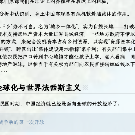
问家们原谅我们在理论上的莽撞和在表达上的粗糙。
的分析中认识到，乡土中国客观具有危机软着陆载体的作用。
本下乡”势不可当。名为“城乡一体化”，实为自毁长城——打
资本支持房地产资本大量进军县域经济，一些地方政府不惜
”的方式，来配合投机资本占有乡村资源，以实现“资源资本化
并镇”、跨区出让“集体建设用地指标”来牟利；有关部门集中
迫使农民把户口转到中心城镇才能让孩子上学、老人看病，
房地产泡沫。这相当于有关权力部门向农民直接转嫁四线以下“
……
全球化与世界法西斯主义
※
叶到民国时期，中国经济就已经是面向全球的开放经济了。
战争后的第一次开放