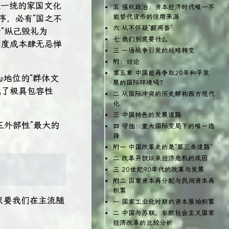
大一统的家国文化
五 强权政治：资本经济时代唯一不
能替代货币的信用来源
序，必有“国之不
六 从不怀疑“翻两番”
于“纵己毁礼为
七 我们到底要什么
制度成本肆无忌惮
三 一场战争引发的战略转变
附：讨论
第五章 中国能再争取20年和平发
地位的“群体文
展的国际环境吗？
成了极具包容性
二 从国际冲突的历史解构西方现代
化
三 中国特色的发展道路
正外部性”最大的
四 守拙：重大国际变局下的唯一选
择
附一 中国改革走的是“第三条道路”
二 改革开放以来经济危机的成因
三 20世纪90年代的改革与发展
附二 国家资本再分配与民间资本再
积累
只要我们在主流随
一 国家工业化时期的资本原始积累
二 中国与苏联、东欧社会主义国家
经济改革的比较分析