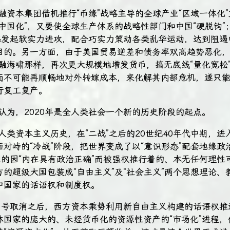
融资本集团借机推行“币缘”战略主导的全球产业“区域一体化
中国化”，又要使全球生产体系的战略性部门和中国“硬脱钩”
形态发起软实力进攻，配合巧实力策动各类乱华运动，达到阻遏
目的。另一方面，由于美国贸易逆差和债务率双高趋势恶化
金融海啸那样，再次更大规模地增发货币，搞无底线“量化宽松
而不可能再顺畅地对外转嫁成本，来化解其内部危机，遂只
行复工复产。
认为，2020年是全人类社会一个新的历史阶段的起点。
人类资本主义历史，在“二战”之后的20世纪40年代中期，
对峙的“冷战”阶段，把世界变成了以“意识形态”配套地缘政
生的因“内在具有政治正确”而被强权推行着的、本无任何理性
的超级大国包装成“自由主义”及“社会主义”两个思想理论、
中国家的话语权和制度权。
联名号取消之后，西方资本乘势利用新自由主义构建的话语权推
体国家的庞大的、未经货币化的资源性资产的“市场化”进程，