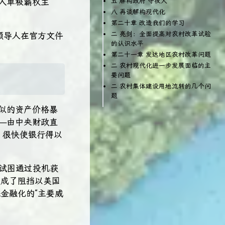
入单极霸权主
五 解构政府“守夜人”
八 再谈解构现代化
第二十章 改造我们的学习
二 亮剑：全面提高对农村改革试验
领导人在官方文件
的认识水平
第二十一章 发达地区农村改革问题
二 农村现代化进一步发展面临的主
要问题
二 农村集体建设用地流转的几个问
题
类似的资产价格暴
—由中央财政直
，很快使银行得以
有试图通过投机获
，成了阻挡以美国
金融化的“主要威