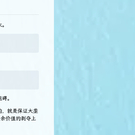
大。
阻碍。
的，就是保证大垄
剩余价值的剥夺上