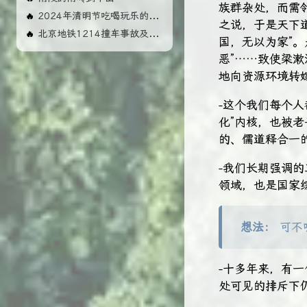
族群杂处，而需
2024年清明节吃喝玩乐的几天
🔥
之说，于是天下道
北京地铁1214撞车事故及影响
🔥
国，无以为家”​
恶”……致使梁
地向资源环境转
-这个我们每个
化”内核，也被老
的、儒道释合一
-我们长期强调的
领域，也是国家
想法：
可不
-十多年来，有
处可见的排斥下