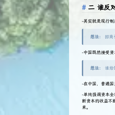
二 谁反
-其实就是现行
想法：
招商
-中国既然接受
想法：
谁给
-在中国，普通
-单纯强调资本
断资本的收益不
来。