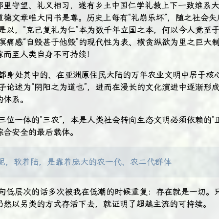
邻里守望、礼义相习，遂有乡土中国仁学礼教上下一致维系
德文章唯大同书是尊。历史上每有“礼崩乐坏”​，随之社会失
。是以，​“克己复礼为仁”本为数千年立国之本，何以今人竟至
漱溟痛感“自毁甚于他毁”的现代性为表、横贪纵欲为里之巨大
嫁而至人类自身不可持续！
人都身处其中的、在亚洲原住民大陆的万年农业文明中居于核心
子论述为“阴阳之为道也”​，进而在漫长的文化演进中逐渐形
的体系。
三位一体的“三农”​，本是人类社会转向生态文明必须依赖的“
综合安全的最后载体。
呢，软着陆，是靠着庞大的农一代、农二代群体
一句低层次的话多次被我在低潮的时候重复：存在就是一切。
仍然以另类的方式存活下去，就证明了超越主流的可持续。