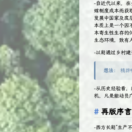
-自近代以来，
嫁制度成本而获
发展中国家及底
本质上是一个因
本寄生性生存的
生态环境，致有
-以期通过乡村建
想法：
精辟
-从历史经验看，
机，凡是能动员广
再版序言
-西方长期“生产