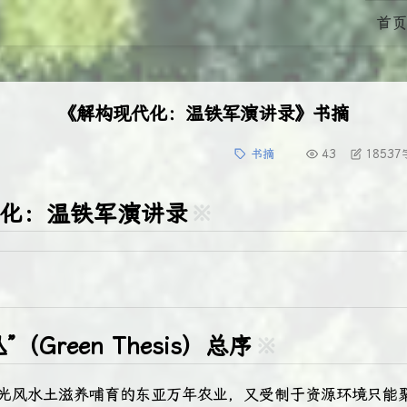
首页
《解构现代化：温铁军演讲录》书摘
书摘
43
18537
化：温铁军演讲录
※
（Green Thesis）总序
※
于光风水土滋养哺育的东亚万年农业，又受制于资源环境只能