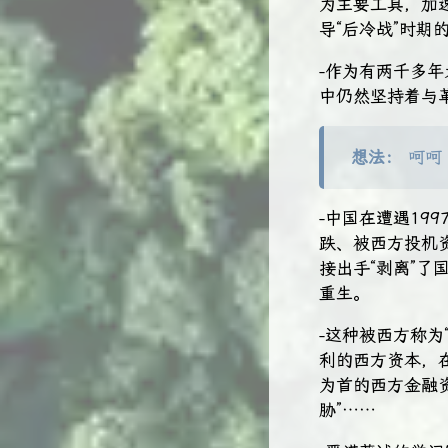
为主要工具，加
导“后冷战”时期
-作为有两千多
中仍然坚持着与革
想法：
呵呵
-中国在遭遇19
跌、被西方投机
接出手“剥离”了
重生。
-这种被西方称为
利的西方资本，
为首的西方金融
胁”……