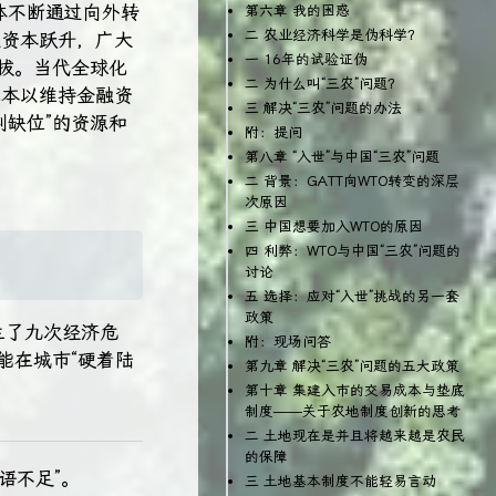
体不断通过向外转
第六章 我的困惑
二 农业经济科学是伪科学？
融资本跃升，广大
一 16年的试验证伪
拔。当代全球化
二 为什么叫“三农”问题？
成本以维持金融资
三 解决“三农”问题的办法
缺位”的资源和
附：提问
第八章 “入世”与中国“三农”问题
二 背景：GATT向WTO转变的深层
次原因
三 中国想要加入WTO的原因
四 利弊：WTO与中国“三农”问题的
讨论
五 选择：应对“入世”挑战的另一套
政策
生了九次经济危
附：现场问答
能在城市“硬着陆
第九章 解决“三农”问题的五大政策
第十章 集建入市的交易成本与垫底
制度——关于农地制度创新的思考
二 土地现在是并且将越来越是农民
的保障
语不足”。
三 土地基本制度不能轻易言动