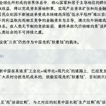
在全球化所形成的世界体系中，核心国家和居于主导地位的群
取收益，得以完成资本原始积累、实现产业资本扩张和向金
层民众则因不断被迫承受成本转嫁而深陷“低水平陷阱”难以自
不同利益取向而相互竞争的金融资本为主导、递次向外转嫁
体系。在人类无节制的贪欲面前，最终承担代价转嫁的是“谈判
人类社会的不可持续之虞。
设使“三农”仍然作为中国危机“软着陆”的载体。
啊！
新中国在其追求“工业化+城市化=现代化”的道路上，已经发
大农村分担危机成本的，就能实现危机“软着陆”​，否则就只
※
不足”而“话语过剩”，与之对应的则是中国长期“生产过剩”而“话