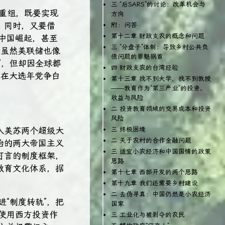
三 “后SARS”的讨论：改革机会与
”重组，既要实现
方向
；同时，又要借
附：问答
第十二章 财政支农的概念和问题
中国崛起，甚至
三 “分盘子”体制：导致乡村公共负
，虽然美联储也像
债问题的罪魁祸首
”，但却因全球都
四 财政支农的台湾经验
能在大选年党争白
第十三章 找不到大学，找不到教授
——教育作为“第三产业”的投资、
收益与风险
二 投资教育领域的交易成本和投资
风险
进入美苏两个超级大
三 终极困境
二 关于农村的合作金融问题
治的两大帝国主义
三 适宜小农经济和中国国情的政策
可言的制度框架，
思路
教育文化体系，据
第十七章 西部开发的两个思路
第十九章 我们还需要乡村建设
二 去伪寻真：中国仍然是小农经济
进“制度转轨”，把
国家
使用西方投资作
三 工业化与被剥夺的农民