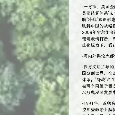
-一方面，美国金
美元结算体系“去
助“冷战”意识
肢解中国的战略
2008年华尔街
遭遇疫情打击，
热化压力下，强
-海内外舆论大都
-西方文明主导的
国分割世界、全面
体系。“冷战”产
被两个同属于西方
以形成浸淫发展
-1991年，苏
控那些政治上解