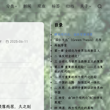
分类
新闻
现在
标签
归档
关于
目录
解构现代化：温铁军演讲录
“国仁文丛”（Green Thesis）总序
字
2025-06-11
再版序言
第一章 全球化与世界法西斯主义
二 谁反对全球化？
三 全球化与世界法西斯主义的复苏
第二章 重复欧美经验？——无法复
制的现代化
二 不可重复的西方现代化经验
三 中国的出路：加强区域一体化
二 反思：在调研中重新认识世界和
中国
三 转变：由“四个现代化”到“科学发
展观”
聚落而居，久之则
四 溯源：西方现代化的真相