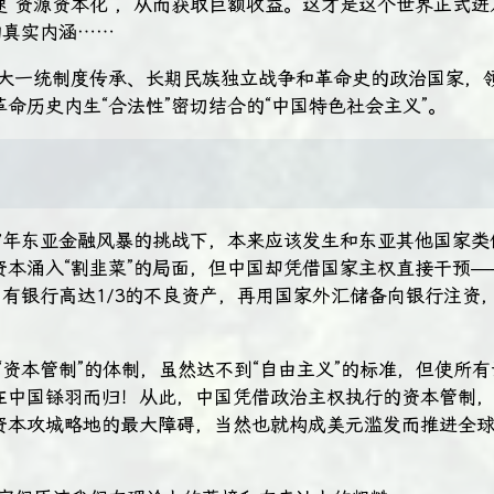
速“资源资本化”，从而获取巨额收益。这才是这个世界正式进
的真实内涵……
年大一统制度传承、长期民族独立战争和革命史的政治国家，
命历史内生“合法性”密切结合的“中国特色社会主义”。
97年东亚金融风暴的挑战下，本来应该发生和东亚其他国家
资本涌入“割韭菜”的局面，但中国却凭借国家主权直接干预—
国有银行高达1/3的不良资产，再用国家外汇储备向银行注资
“资本管制”的体制，虽然达不到“自由主义”的标准，但使所
在中国铩羽而归！从此，中国凭借政治主权执行的资本管制
资本攻城略地的最大障碍，当然也就构成美元滥发而推进全球