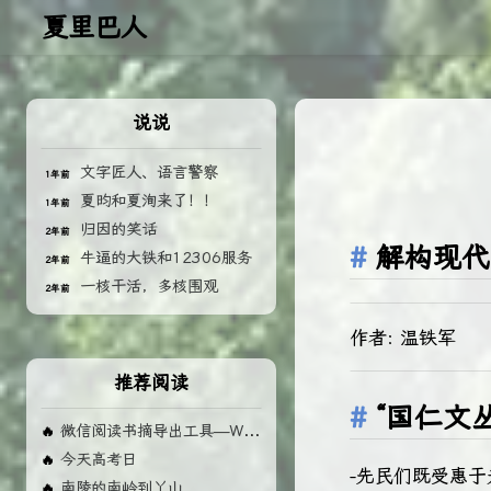
夏里巴人
说说
文字匠人、语言警察
1年前
夏昀和夏洵来了！！
1年前
归因的笑话
2年前
解构现代
牛逼的大铁和12306服务
2年前
一核干活，多核围观
2年前
作者: 温铁军
推荐阅读
“国仁文丛”
微信阅读书摘导出工具—Weread MD 使用手册
🔥
今天高考日
🔥
-先民们既受惠
南陵的南岭到丫山
🔥