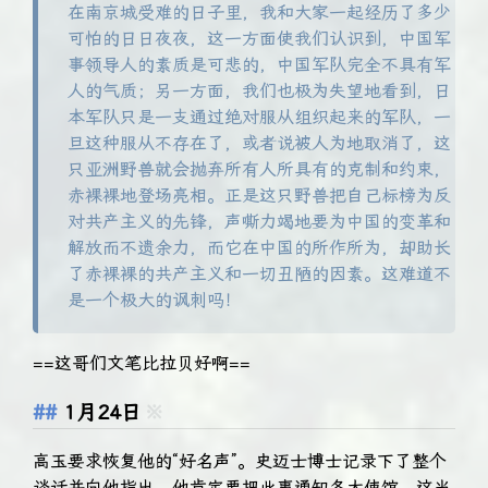
在南京城受难的日子里，我和大家一起经历了多少
可怕的日日夜夜，这一方面使我们认识到，中国军
事领导人的素质是可悲的，中国军队完全不具有军
人的气质；另一方面，我们也极为失望地看到，日
本军队只是一支通过绝对服从组织起来的军队，一
旦这种服从不存在了，或者说被人为地取消了，这
只亚洲野兽就会抛弃所有人所具有的克制和约束，
赤裸裸地登场亮相。正是这只野兽把自己标榜为反
对共产主义的先锋，声嘶力竭地要为中国的变革和
解放而不遗余力，而它在中国的所作所为，却助长
了赤裸裸的共产主义和一切丑陋的因素。这难道不
是一个极大的讽刺吗！
==这哥们文笔比拉贝好啊==
1月24日
※
高玉要求恢复他的“好名声”。史迈士博士记录下了整个
谈话并向他指出，他肯定要把此事通知各大使馆，这当