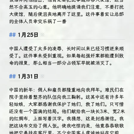
然不合高玉的心意。他明确地提请我们注意，不要打扰
大使馆，随后便沮丧地离开了这里。这件事着实让总部
的全体人员幸灾乐祸了一番
1月25日
※
中国人遭受了太多的凌辱，长时间以来已经习惯逆来顺
受了。这件事未受到重视。如果每起强奸案都能遭到致
命的报复，那么相当一部分占领军早就被消灭了。
1月31日
※
中国的新年：佣人和雇员都隆重地向我拜年。难民们在
院子里排着整齐的队伍向我三鞠躬。这其中还有许多年
轻姑娘，大家都感谢我保护了她们，救了她们。只可惜
还没有一个圆满的结局。他们献给我一块长3米、宽2米
的红绸布，上面写着汉字。我猜想，这是封感谢信。我
把这块布交给了佣人张。使我吃惊的是，他竟恭恭敬敬
地把它悬挂在客厅里。不少中国客人虔诚地站在它前