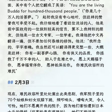
面，其中有个人把它翻成了英语： “You are the living
Budda for hundred-thousand people.”（“你是几十
万人的活菩萨。”） 起初我没有专心地听，但这样的赞
誉我可承受不起。我仔细地看了看这位说话的人，他是
前中国政府的一位级别较高的官员，算不上我特别的朋
友，但他是一位古文专家，一位学者。我请他把中文再
翻译一遍，但不要加任何恭维的修饰。他说：“我所念
的，字字准确。我当然还可以翻译得更完整一些，大概
是这样： 你有一副菩萨心肠， 你有侠义的品质， 你拯
救了千万不幸的人， 助人于危难之中。 愿上天赐福于
你， 愿幸福常伴你， 愿神祇保佑你。 你难民收容所的
难民”
2月3日
※
现在，难民收容所里处处演出此类悲剧，我家院子里的
70个姑娘和妇女双膝下跪，频叩响头，嚎啕大哭，令人
可怜。她们不愿离开我的院子，因为她们害怕遭到日本
士兵的强奸（这害怕是有道理的）。她们不断诉苦