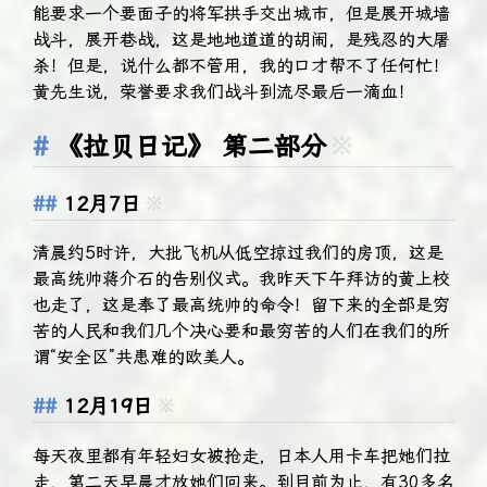
能要求一个要面子的将军拱手交出城市，但是展开城墙
战斗，展开巷战，这是地地道道的胡闹，是残忍的大屠
杀！但是，说什么都不管用，我的口才帮不了任何忙！
黄先生说，荣誉要求我们战斗到流尽最后一滴血！
《拉贝日记》 第二部分
※
12月7日
※
清晨约5时许，大批飞机从低空掠过我们的房顶，这是
最高统帅蒋介石的告别仪式。我昨天下午拜访的黄上校
也走了，这是奉了最高统帅的命令！留下来的全部是穷
苦的人民和我们几个决心要和最穷苦的人们在我们的所
谓“安全区”共患难的欧美人。
12月19日
※
每天夜里都有年轻妇女被抢走，日本人用卡车把她们拉
走，第二天早晨才放她们回来。到目前为止，有30多名