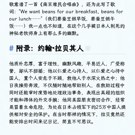
敬意谱了一首《南京难民合唱曲》，还为此写了歌
词：“We want beans for our breakfast, beans for
our lunch……”（我们要蚕豆做早饭，要蚕豆做午
饭……）我一点也不知道，在这个几乎被日本人刺死的
神秘老牧师身上有那么多的幽默。
附录：约翰·拉贝其人
※
他质朴忠厚，富于理性，幽默风趣，平易近人，广受称
誉，却从不招摇；他以仁爱之心待人，以仁爱之心待中
国人，置个人安危于不顾，救他人于水深火热之中；他
日夜操劳奔波，不仅随时随地帮助别人，在救助过程中
同时还能审时度势地处理政治事务，表现出高超的组织
才能和得体的外交手腕；他同美国朋友密切合作，经常
是冒着生命危险，为处在日本占领军下的25万中国人提
供相对安全的保护。在当时那样的情况下，拉贝竟然还
能安排出时间来记日记，简直不可思议。