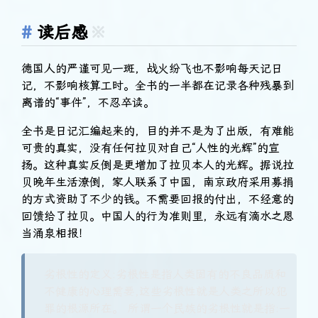
读后感
※
德国人的严谨可见一斑，战火纷飞也不影响每天记日
记，不影响核算工时。全书的一半都在记录各种残暴到
离谱的“事件”，不忍卒读。
全书是日记汇编起来的，目的并不是为了出版，有难能
可贵的真实，没有任何拉贝对自己“人性的光辉”的宣
扬。这种真实反倒是更增加了拉贝本人的光辉。据说拉
贝晚年生活潦倒，家人联系了中国，南京政府采用募捐
的方式资助了不少的钱。不需要回报的付出，不经意的
回馈给了拉贝。中国人的行为准则里，永远有滴水之恩
当涌泉相报！
劣根性的定义:劣根性是指人类固有的不良品质和
不健康的心理需要,这些劣根性就是人类之所以犯
罪的根源所在。 所谓一个民族的劣根性就是指:一