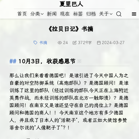
夏里巴人
首页
分类
新闻
现在
标签
归档
关于
《拉贝日记》书摘
书摘
24
3729
字
2024-03-27
10月3日，收获感恩节
※
那么让我们来看看德国吧！是谁引进了今天中国人为之
自豪的对空防御系统（高炮部队）？是德国顾问！是谁
训练了这里的部队（经过训练的部队今天正在上海附近
英勇作战，而未经训练的部队在北方一触即溃）？是德
国顾问！在南京又是谁还坚守在自己的岗位上？是德国
顾问和德国的商人！！今天南京这个地方有多少德国
人，并且成了日本人的“活靶子”，或者正如大使馆参赞
菲舍尔说的“人像靶子了”? ！